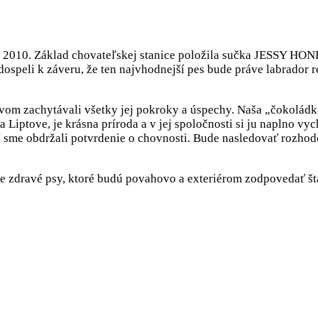
u 2010. Základ chovateľskej stanice položila sučka JESSY HO
 dospeli k záveru, že ten najvhodnejší pes bude práve labrador
om zachytávali všetky jej pokroky a úspechy. Naša „čokoládka“
na Liptove, je krásna príroda a v jej spoločnosti si ju naplno 
 sme obdržali potvrdenie o chovnosti. Bude nasledovať rozhod
e zdravé psy, ktoré budú povahovo a exteriérom zodpovedať šta