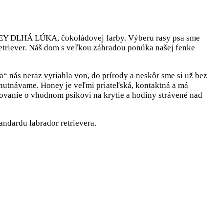
NEY DLHÁ LÚKA, čokoládovej farby. Výberu rasy psa sme
 retriever. Náš dom s veľkou záhradou ponúka našej fenke
 nás neraz vytiahla von, do prírody a neskôr sme si už bez
vychutnávame. Honey je veľmi priateľská, kontaktná a má
ovanie o vhodnom psíkovi na krytie a hodiny strávené nad
ndardu labrador retrievera.