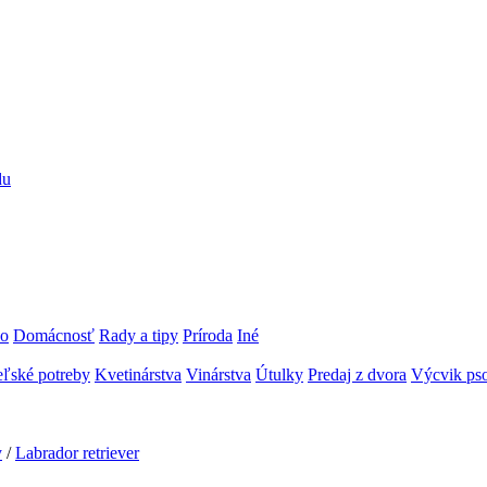
du
vo
Domácnosť
Rady a tipy
Príroda
Iné
ľské potreby
Kvetinárstva
Vinárstva
Útulky
Predaj z dvora
Výcvik pso
y
/
Labrador retriever