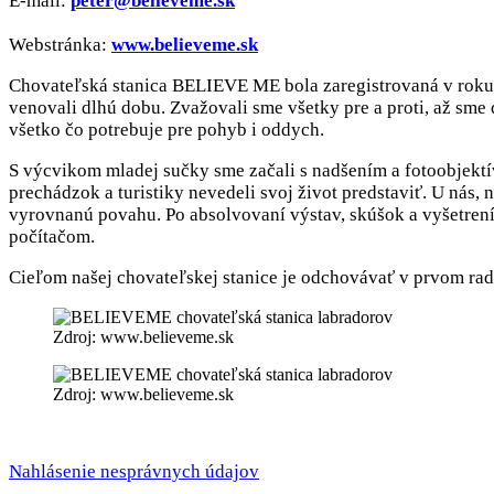
E-mail:
peter@believeme.sk
Webstránka:
www.believeme.sk
Chovateľská stanica BELIEVE ME bola zaregistrovaná v rok
venovali dlhú dobu. Zvažovali sme všetky pre a proti, až sme
všetko čo potrebuje pre pohyb i oddych.
S výcvikom mladej sučky sme začali s nadšením a fotoobjektív
prechádzok a turistiky nevedeli svoj život predstaviť. U nás, 
vyrovnanú povahu. Po absolvovaní výstav, skúšok a vyšetrení
počítačom.
Cieľom našej chovateľskej stanice je odchovávať v prvom rad
Zdroj: www.believeme.sk
Zdroj: www.believeme.sk
Nahlásenie nesprávnych údajov