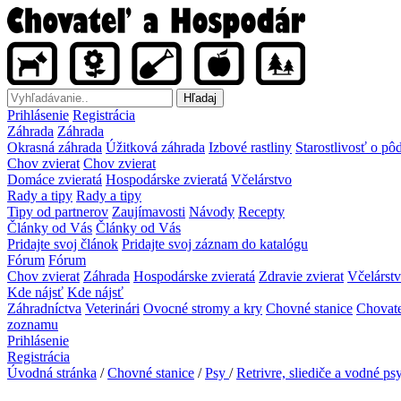
Hľadaj
Prihlásenie
Registrácia
Záhrada
Záhrada
Okrasná záhrada
Úžitková záhrada
Izbové rastliny
Starostlivosť o pô
Chov zvierat
Chov zvierat
Domáce zvieratá
Hospodárske zvieratá
Včelárstvo
Rady a tipy
Rady a tipy
Tipy od partnerov
Zaujímavosti
Návody
Recepty
Články od Vás
Články od Vás
Pridajte svoj článok
Pridajte svoj záznam do katalógu
Fórum
Fórum
Chov zvierat
Záhrada
Hospodárske zvieratá
Zdravie zvierat
Včelárst
Kde nájsť
Kde nájsť
Záhradníctva
Veterinári
Ovocné stromy a kry
Chovné stanice
Chovate
zoznamu
Prihlásenie
Registrácia
Úvodná stránka
/
Chovné stanice
/
Psy
/
Retrivre, sliediče a vodné ps