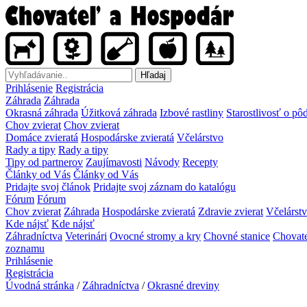
Hľadaj
Prihlásenie
Registrácia
Záhrada
Záhrada
Okrasná záhrada
Úžitková záhrada
Izbové rastliny
Starostlivosť o pô
Chov zvierat
Chov zvierat
Domáce zvieratá
Hospodárske zvieratá
Včelárstvo
Rady a tipy
Rady a tipy
Tipy od partnerov
Zaujímavosti
Návody
Recepty
Články od Vás
Články od Vás
Pridajte svoj článok
Pridajte svoj záznam do katalógu
Fórum
Fórum
Chov zvierat
Záhrada
Hospodárske zvieratá
Zdravie zvierat
Včelárst
Kde nájsť
Kde nájsť
Záhradníctva
Veterinári
Ovocné stromy a kry
Chovné stanice
Chovate
zoznamu
Prihlásenie
Registrácia
Úvodná stránka
/
Záhradníctva
/
Okrasné dreviny