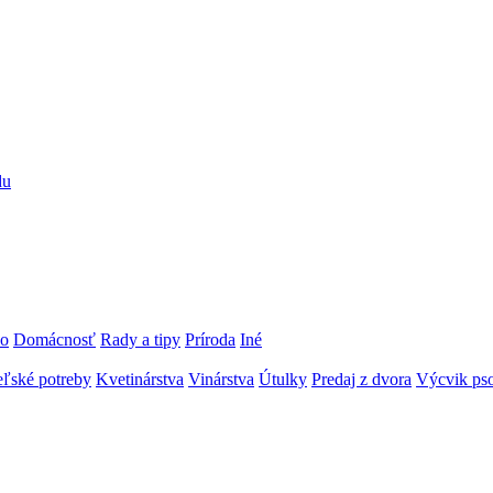
du
vo
Domácnosť
Rady a tipy
Príroda
Iné
ľské potreby
Kvetinárstva
Vinárstva
Útulky
Predaj z dvora
Výcvik pso