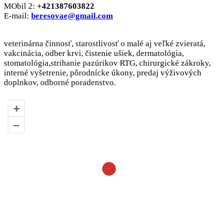
MObil 2:
+421387603822
E-mail:
beresovae@gmail.com
veterinárna činnosť, starostlivosť o malé aj veľké zvieratá,
vakcinácia, odber krvi, čistenie ušiek, dermatológia,
stomatológia,stri­hanie pazúrikov RTG, chirurgické zákroky,
interné vyšetrenie, pôrodnícke úkony, predaj výživových
doplnkov, odborné poradenstvo.
+
–