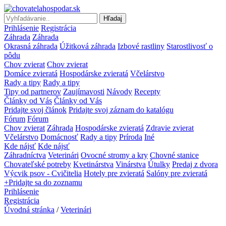
Hľadaj
Prihlásenie
Registrácia
Záhrada
Záhrada
Okrasná záhrada
Úžitková záhrada
Izbové rastliny
Starostlivosť o
pôdu
Chov zvierat
Chov zvierat
Domáce zvieratá
Hospodárske zvieratá
Včelárstvo
Rady a tipy
Rady a tipy
Tipy od partnerov
Zaujímavosti
Návody
Recepty
Články od Vás
Články od Vás
Pridajte svoj článok
Pridajte svoj záznam do katalógu
Fórum
Fórum
Chov zvierat
Záhrada
Hospodárske zvieratá
Zdravie zvierat
Včelárstvo
Domácnosť
Rady a tipy
Príroda
Iné
Kde nájsť
Kde nájsť
Záhradníctva
Veterinári
Ovocné stromy a kry
Chovné stanice
Chovateľské potreby
Kvetinárstva
Vinárstva
Útulky
Predaj z dvora
Výcvik psov - Cvičitelia
Hotely pre zvieratá
Salóny pre zvieratá
+Pridajte sa do zoznamu
Prihlásenie
Registrácia
Úvodná stránka
/
Veterinári