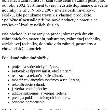
oblastiach záhradníctva. Záhradné centrá vznikli postupne,
od roku 2002. Sortiment tovaru neustále dopĺňame o žiadané
novinky na trhu. V roku 2007 sme založili trávnikovú
škôlku, kde ponúkame trávnik z vlastnej produkcie.
Spoločnosť neustále prijíma nové podnety a pracuje na
zvyšovaní kvality našich služieb.
Náš obchod je zameraný na predaj okrasných drevín,
záhradníckeho materiálu, substrátov, záhradnej techniky,
závlahovej techniky, doplnkov do záhrad, postrekov a
chovateľských potrieb.
Ponúkané záhradné služby
projekcia sadovníckych úprav,
sadovnícke úpravy miest, obcí a firiem,
realizácie a rekonštrukcie záhrad,
montáž závlahových systémov a ich údržba,
rekonštrukcie záhrad,
jazierka, vodné plochy,
údržba súkromnej a verejnej zelene,
predaj a pokládka trávnych kobercov,
odborné poradenstvo.