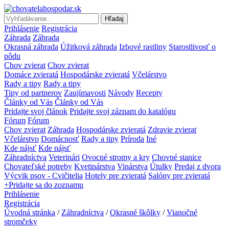
Hľadaj
Prihlásenie
Registrácia
Záhrada
Záhrada
Okrasná záhrada
Úžitková záhrada
Izbové rastliny
Starostlivosť o
pôdu
Chov zvierat
Chov zvierat
Domáce zvieratá
Hospodárske zvieratá
Včelárstvo
Rady a tipy
Rady a tipy
Tipy od partnerov
Zaujímavosti
Návody
Recepty
Články od Vás
Články od Vás
Pridajte svoj článok
Pridajte svoj záznam do katalógu
Fórum
Fórum
Chov zvierat
Záhrada
Hospodárske zvieratá
Zdravie zvierat
Včelárstvo
Domácnosť
Rady a tipy
Príroda
Iné
Kde nájsť
Kde nájsť
Záhradníctva
Veterinári
Ovocné stromy a kry
Chovné stanice
Chovateľské potreby
Kvetinárstva
Vinárstva
Útulky
Predaj z dvora
Výcvik psov - Cvičitelia
Hotely pre zvieratá
Salóny pre zvieratá
+Pridajte sa do zoznamu
Prihlásenie
Registrácia
Úvodná stránka
/
Záhradníctva
/
Okrasné škôlky
/
Vianočné
stromčeky