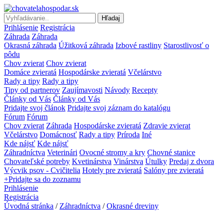
Hľadaj
Prihlásenie
Registrácia
Záhrada
Záhrada
Okrasná záhrada
Úžitková záhrada
Izbové rastliny
Starostlivosť o
pôdu
Chov zvierat
Chov zvierat
Domáce zvieratá
Hospodárske zvieratá
Včelárstvo
Rady a tipy
Rady a tipy
Tipy od partnerov
Zaujímavosti
Návody
Recepty
Články od Vás
Články od Vás
Pridajte svoj článok
Pridajte svoj záznam do katalógu
Fórum
Fórum
Chov zvierat
Záhrada
Hospodárske zvieratá
Zdravie zvierat
Včelárstvo
Domácnosť
Rady a tipy
Príroda
Iné
Kde nájsť
Kde nájsť
Záhradníctva
Veterinári
Ovocné stromy a kry
Chovné stanice
Chovateľské potreby
Kvetinárstva
Vinárstva
Útulky
Predaj z dvora
Výcvik psov - Cvičitelia
Hotely pre zvieratá
Salóny pre zvieratá
+Pridajte sa do zoznamu
Prihlásenie
Registrácia
Úvodná stránka
/
Záhradníctva
/
Okrasné dreviny