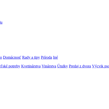
du
vo
Domácnosť
Rady a tipy
Príroda
Iné
ľské potreby
Kvetinárstva
Vinárstva
Útulky
Predaj z dvora
Výcvik pso