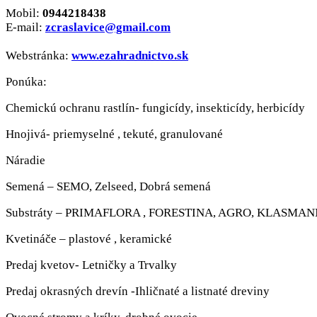
Mobil:
0944218438
E-mail:
zcraslavice@gmail.com
Webstránka:
www.ezahradnictvo.sk
Ponúka:
Chemickú ochranu rastlín- fungicídy, insekticídy, herbicídy
Hnojivá- priemyselné , tekuté, granulované
Náradie
Semená – SEMO, Zelseed, Dobrá semená
Substráty – PRIMAFLORA , FORESTINA, AGRO, KLASMA
Kvetináče – plastové , keramické
Predaj kvetov- Letničky a Trvalky
Predaj okrasných drevín -Ihličnaté a listnaté dreviny