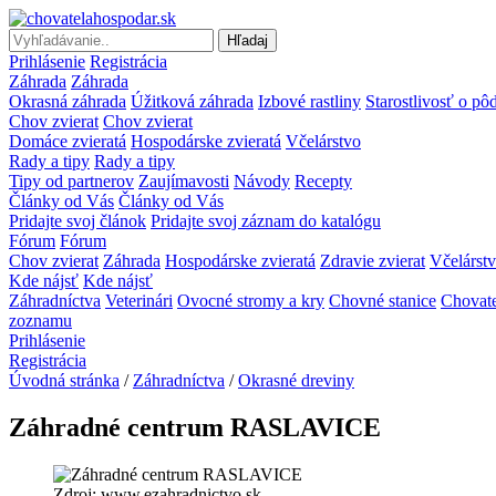
Hľadaj
Prihlásenie
Registrácia
Záhrada
Záhrada
Okrasná záhrada
Úžitková záhrada
Izbové rastliny
Starostlivosť o pô
Chov zvierat
Chov zvierat
Domáce zvieratá
Hospodárske zvieratá
Včelárstvo
Rady a tipy
Rady a tipy
Tipy od partnerov
Zaujímavosti
Návody
Recepty
Články od Vás
Články od Vás
Pridajte svoj článok
Pridajte svoj záznam do katalógu
Fórum
Fórum
Chov zvierat
Záhrada
Hospodárske zvieratá
Zdravie zvierat
Včelárst
Kde nájsť
Kde nájsť
Záhradníctva
Veterinári
Ovocné stromy a kry
Chovné stanice
Chovate
zoznamu
Prihlásenie
Registrácia
Úvodná stránka
/
Záhradníctva
/
Okrasné dreviny
Záhradné centrum RASLAVICE
Zdroj: www.ezahradnictvo.sk