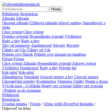
Hľadaj
Prihlásenie
Registrácia
Záhrada
Záhrada
Okrasná záhrada
Úžitková záhrada
Izbové rastliny
Starostlivosť o
pôdu
Chov zvierat
Chov zvierat
Domáce zvieratá
Hospodárske zvieratá
Včelárstvo
Rady a tipy
Rady a tipy
Tipy od partnerov
Zaujímavosti
Návody
Recepty
Články od Vás
Články od Vás
Pridajte svoj článok
Pridajte svoj záznam do katalógu
Fórum
Fórum
Chov zvierat
Záhrada
Hospodárske zvieratá
Zdravie zvierat
Včelárstvo
Domácnosť
Rady a tipy
Príroda
Iné
Kde nájsť
Kde nájsť
Záhradníctva
Veterinári
Ovocné stromy a kry
Chovné stanice
Chovateľské potreby
Kvetinárstva
Vinárstva
Útulky
Predaj z dvora
Výcvik psov - Cvičitelia
Hotely pre zvieratá
Salóny pre zvieratá
+Pridajte sa do zoznamu
Prihlásenie
Registrácia
Úvodná stránka
/
Fórum
/
Téma: príliš dôverčivé šteniatko
/
Odpoveď na tému