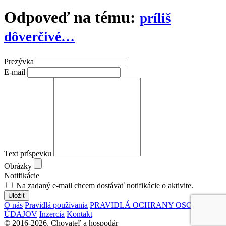
Odpoveď na tému:
príliš
dôverčivé…
Prezývka
E-mail
Text príspevku
Obrázky
Notifikácie
Na zadaný e-mail chcem dostávať notifikácie o aktivite.
Uložiť
O nás
Pravidlá používania
PRAVIDLÁ OCHRANY OSOBNÝCH
ÚDAJOV
Inzercia
Kontakt
© 2016-2026, Chovateľ a hospodár