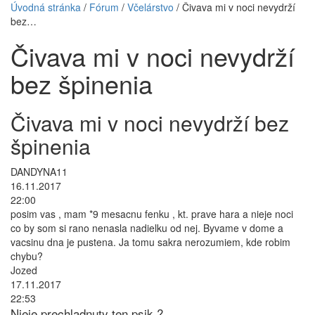
Úvodná stránka
/
Fórum
/
Včelárstvo
/ Čivava mi v noci nevydrží
bez…
Čivava mi v noci nevydrží
bez špinenia
Čivava mi v noci nevydrží bez
špinenia
DANDYNA11
16.11.2017
22:00
posim vas , mam *9 mesacnu fenku , kt. prave hara a nieje noci
co by som si rano nenasla nadielku od nej. Byvame v dome a
vacsinu dna je pustena. Ja tomu sakra nerozumiem, kde robim
chybu?
Jozed
17.11.2017
22:53
Nieje prechladnuty ten psik ?