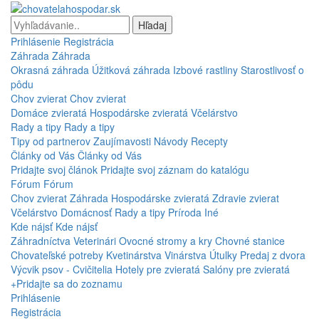
Hľadaj
Prihlásenie
Registrácia
Záhrada
Záhrada
Okrasná záhrada
Úžitková záhrada
Izbové rastliny
Starostlivosť o
pôdu
Chov zvierat
Chov zvierat
Domáce zvieratá
Hospodárske zvieratá
Včelárstvo
Rady a tipy
Rady a tipy
Tipy od partnerov
Zaujímavosti
Návody
Recepty
Články od Vás
Články od Vás
Pridajte svoj článok
Pridajte svoj záznam do katalógu
Fórum
Fórum
Chov zvierat
Záhrada
Hospodárske zvieratá
Zdravie zvierat
Včelárstvo
Domácnosť
Rady a tipy
Príroda
Iné
Kde nájsť
Kde nájsť
Záhradníctva
Veterinári
Ovocné stromy a kry
Chovné stanice
Chovateľské potreby
Kvetinárstva
Vinárstva
Útulky
Predaj z dvora
Výcvik psov - Cvičitelia
Hotely pre zvieratá
Salóny pre zvieratá
+Pridajte sa do zoznamu
Prihlásenie
Registrácia