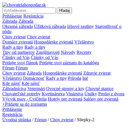
Hľadaj
Prihlásenie
Registrácia
Záhrada
Záhrada
Okrasná záhrada
Úžitková záhrada
Izbové rastliny
Starostlivosť o
pôdu
Chov zvierat
Chov zvierat
Domáce zvieratá
Hospodárske zvieratá
Včelárstvo
Rady a tipy
Rady a tipy
Tipy od partnerov
Zaujímavosti
Návody
Recepty
Články od Vás
Články od Vás
Pridajte svoj článok
Pridajte svoj záznam do katalógu
Fórum
Fórum
Chov zvierat
Záhrada
Hospodárske zvieratá
Zdravie zvierat
Včelárstvo
Domácnosť
Rady a tipy
Príroda
Iné
Kde nájsť
Kde nájsť
Záhradníctva
Veterinári
Ovocné stromy a kry
Chovné stanice
Chovateľské potreby
Kvetinárstva
Vinárstva
Útulky
Predaj z dvora
Výcvik psov - Cvičitelia
Hotely pre zvieratá
Salóny pre zvieratá
+Pridajte sa do zoznamu
Prihlásenie
Registrácia
Úvodná stránka
/
Fórum
/
Chov zvierat
/ Sliepky-2