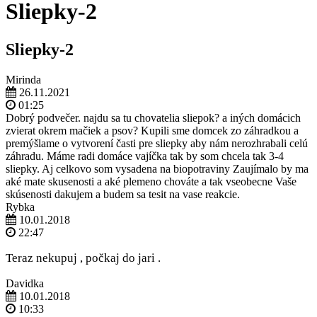
Sliepky-2
Sliepky-2
Mirinda
26.11.2021
01:25
Dobrý podvečer. najdu sa tu chovatelia sliepok? a iných domácich
zvierat okrem mačiek a psov? Kupili sme domcek zo záhradkou a
premýšlame o vytvorení časti pre sliepky aby nám nerozhrabali celú
záhradu. Máme radi domáce vajíčka tak by som chcela tak 3-4
sliepky. Aj celkovo som vysadena na biopotraviny Zaujímalo by ma
aké mate skusenosti a aké plemeno chováte a tak vseobecne Vaše
skúsenosti dakujem a budem sa tesit na vase reakcie.
Rybka
10.01.2018
22:47
Teraz nekupuj , počkaj do jari .
Davidka
10.01.2018
10:33