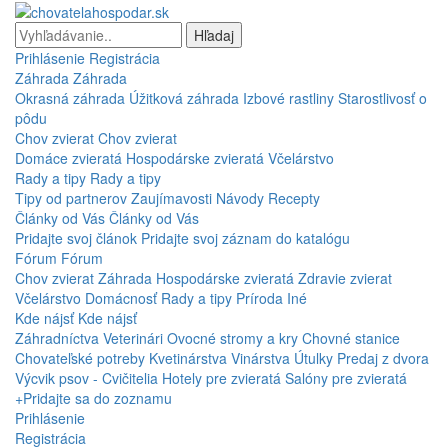
Hľadaj
Prihlásenie
Registrácia
Záhrada
Záhrada
Okrasná záhrada
Úžitková záhrada
Izbové rastliny
Starostlivosť o
pôdu
Chov zvierat
Chov zvierat
Domáce zvieratá
Hospodárske zvieratá
Včelárstvo
Rady a tipy
Rady a tipy
Tipy od partnerov
Zaujímavosti
Návody
Recepty
Články od Vás
Články od Vás
Pridajte svoj článok
Pridajte svoj záznam do katalógu
Fórum
Fórum
Chov zvierat
Záhrada
Hospodárske zvieratá
Zdravie zvierat
Včelárstvo
Domácnosť
Rady a tipy
Príroda
Iné
Kde nájsť
Kde nájsť
Záhradníctva
Veterinári
Ovocné stromy a kry
Chovné stanice
Chovateľské potreby
Kvetinárstva
Vinárstva
Útulky
Predaj z dvora
Výcvik psov - Cvičitelia
Hotely pre zvieratá
Salóny pre zvieratá
+Pridajte sa do zoznamu
Prihlásenie
Registrácia