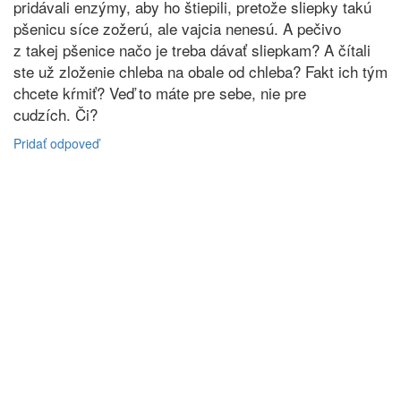
pridávali enzýmy, aby ho štiepili, pretože sliepky takú
pšenicu síce zožerú, ale vajcia nenesú. A pečivo
z takej pšenice načo je treba dávať sliepkam? A čítali
ste už zloženie chleba na obale od chleba? Fakt ich tým
chcete kŕmiť? Veď to máte pre sebe, nie pre
cudzích. Či?
Pridať odpoveď