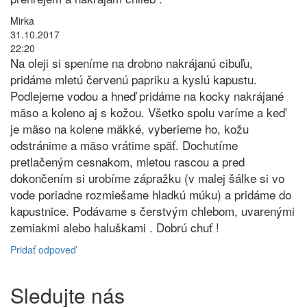
Mirka
31.10.2017
22:20
Na oleji si speníme na drobno nakrájanú cibuľu,
pridáme mletú červenú papriku a kyslú kapustu.
Podlejeme vodou a hneď pridáme na kocky nakrájané
mäso a koleno aj s kožou. Všetko spolu varíme a keď
je mäso na kolene mäkké, vyberieme ho, kožu
odstránime a mäso vrátime späť. Dochutíme
pretlačeným cesnakom, mletou rascou a pred
dokončením si urobíme zápražku (v malej šálke si vo
vode poriadne rozmiešame hladkú múku) a pridáme do
kapustnice. Podávame s čerstvým chlebom, uvarenými
zemiakmi alebo haluškami . Dobrú chuť !
Pridať odpoveď
Sledujte nás