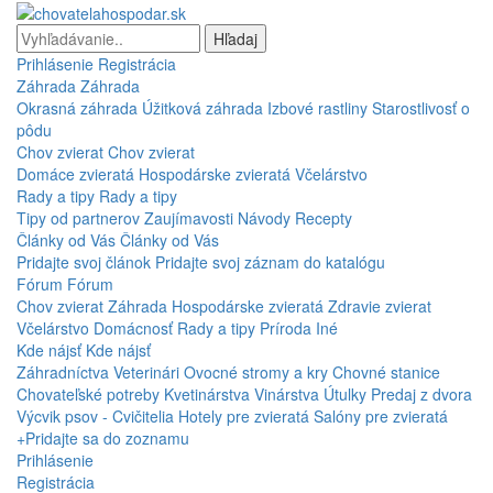
Hľadaj
Prihlásenie
Registrácia
Záhrada
Záhrada
Okrasná záhrada
Úžitková záhrada
Izbové rastliny
Starostlivosť o
pôdu
Chov zvierat
Chov zvierat
Domáce zvieratá
Hospodárske zvieratá
Včelárstvo
Rady a tipy
Rady a tipy
Tipy od partnerov
Zaujímavosti
Návody
Recepty
Články od Vás
Články od Vás
Pridajte svoj článok
Pridajte svoj záznam do katalógu
Fórum
Fórum
Chov zvierat
Záhrada
Hospodárske zvieratá
Zdravie zvierat
Včelárstvo
Domácnosť
Rady a tipy
Príroda
Iné
Kde nájsť
Kde nájsť
Záhradníctva
Veterinári
Ovocné stromy a kry
Chovné stanice
Chovateľské potreby
Kvetinárstva
Vinárstva
Útulky
Predaj z dvora
Výcvik psov - Cvičitelia
Hotely pre zvieratá
Salóny pre zvieratá
+Pridajte sa do zoznamu
Prihlásenie
Registrácia