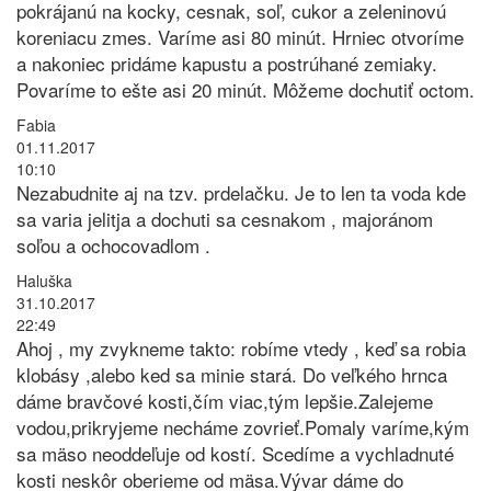
pokrájanú na kocky, cesnak, soľ, cukor a zeleninovú
koreniacu zmes. Varíme asi 80 minút. Hrniec otvoríme
a nakoniec pridáme kapustu a postrúhané zemiaky.
Povaríme to ešte asi 20 minút. Môžeme dochutiť octom.
Fabia
01.11.2017
10:10
Nezabudnite aj na tzv. prdelačku. Je to len ta voda kde
sa varia jelitja a dochuti sa cesnakom , majoránom
soľou a ochocovadlom .
Haluška
31.10.2017
22:49
Ahoj , my zvykneme takto: robíme vtedy , keď sa robia
klobásy ,alebo ked sa minie stará. Do veľkého hrnca
dáme bravčové kosti,čím viac,tým lepšie.Zalejeme
vodou,prikryjeme necháme zovrieť.Pomaly varíme,kým
sa mäso neoddeľuje od kostí. Scedíme a vychladnuté
kosti neskôr oberieme od mäsa.Vývar dáme do