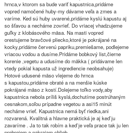
hrnca,v ktorom sa bude variť kapustnica,pridáme
vopred namočené huby-my dávame veľa a zmes a
varíme. Ked sú huby uvarené,pridáme kyslú kapustu aj
so šťavou a necháme zovrieť. Do vriacej vhadzujeme
guľky z klobásového mäsa. Na masti vopred
orestujeme bravčové pliecko,ktoré je pokrájané na
kocky,pridáme červenú papriku,premiešame, podlejeme
vriacou vodou a dusíme.Pridáme bobkový list,čierne
korenie ,vegetu a udusíme do mäkka ( pridávame len
vtedy pokial kapusta už ingrediencie neobsahuje)
Hotové udusené mäso vlejeme do hrnca
s kapustou,pridáme obraté a na menšie kúske
pokrájané mäso z kostí.Dolejeme toľko vody,aby
kapustnica nebola príliš kyslá,dochutíme postrúhaným
cesnakom,soľou prípadne vegetou a asi15 minút
necháme vrieť. Kapustnica nemá byť riedka,ani
rozvarená. Kvalitná a hlavne praktická je aj keď ju
zavaríme . Ja to tak robím a keď je veľa prace tak ju len
prehrejem a nakrajam chlieb .