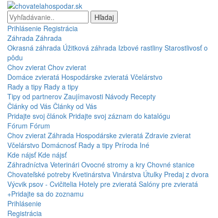
Hľadaj
Prihlásenie
Registrácia
Záhrada
Záhrada
Okrasná záhrada
Úžitková záhrada
Izbové rastliny
Starostlivosť o
pôdu
Chov zvierat
Chov zvierat
Domáce zvieratá
Hospodárske zvieratá
Včelárstvo
Rady a tipy
Rady a tipy
Tipy od partnerov
Zaujímavosti
Návody
Recepty
Články od Vás
Články od Vás
Pridajte svoj článok
Pridajte svoj záznam do katalógu
Fórum
Fórum
Chov zvierat
Záhrada
Hospodárske zvieratá
Zdravie zvierat
Včelárstvo
Domácnosť
Rady a tipy
Príroda
Iné
Kde nájsť
Kde nájsť
Záhradníctva
Veterinári
Ovocné stromy a kry
Chovné stanice
Chovateľské potreby
Kvetinárstva
Vinárstva
Útulky
Predaj z dvora
Výcvik psov - Cvičitelia
Hotely pre zvieratá
Salóny pre zvieratá
+Pridajte sa do zoznamu
Prihlásenie
Registrácia