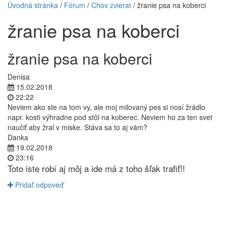
Úvodná stránka
/
Fórum
/
Chov zvierat
/ žranie psa na koberci
žranie psa na koberci
žranie psa na koberci
Denisa
15.02.2018
22:22
Neviem ako ste na tom vy, ale moj milovaný pes si nosí žrádlo
napr. kosti výhradne pod stôl na koberec. Neviem ho za ten svet
naučiť aby žral v miske. Stáva sa to aj vám?
Danka
19.02.2018
23:16
Toto iste robí aj môj a ide má z toho šľak trafiť!!
Pridať odpoveď