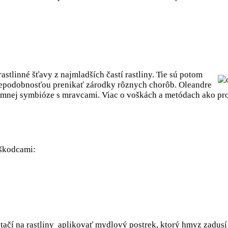
stlinné šťavy z najmladších častí rastliny. Tie sú potom
depodobnosťou prenikať zárodky rôznych chorôb. Oleandre
omnej symbióze s mravcami. Viac o voškách a metódach ako pro
 škodcami:
stačí na rastliny aplikovať mydlový postrek, ktorý hmyz zadus