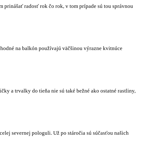
m prinášať radosť rok čo rok, v tom prípade sú tou správnou
 vhodné na balkón používajú väčšinou výrazne kvitnúce
čky a trvalky do tieňa nie sú také bežné ako ostatné rastliny,
elej severnej pologuli. Už po stáročia sú súčasťou našich