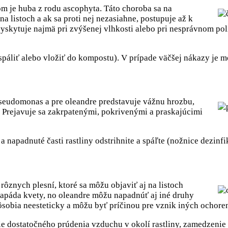
m je huba z rodu ascophyta. Táto choroba sa na
 listoch a ak sa proti nej nezasiahne, postupuje až k
 vyskytuje najmä pri zvýšenej vlhkosti alebo pri nesprávnom pol
ť (spáliť alebo vložiť do kompostu). V prípade väčšej nákazy j
seudomonas a pre oleandre predstavuje vážnu hrozbu,
ny. Prejavuje sa zakrpatenými, pokrivenými a praskajúcimi
a napadnuté časti rastliny odstrihnite a spáľte (nožnice dezinf
ôznych plesní, ktoré sa môžu objaviť aj na listoch
o napáda kvety, no oleandre môžu napadnúť aj iné druhy
ôsobia neesteticky a môžu byť príčinou pre vznik iných ochoren
 dostatočného prúdenia vzduchu v okolí rastliny, zamedzenie p