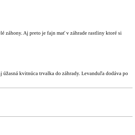
 záhony. Aj preto je fajn mať v záhrade rastliny ktoré si
o aj úžasná kvitnúca trvalka do záhrady. Levanduľa dodáva po