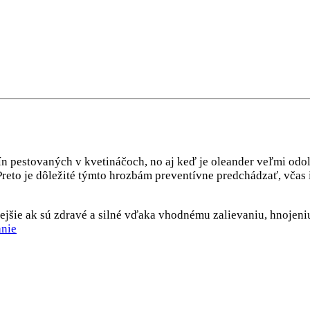
n pestovaných v kvetináčoch, no aj keď je oleander veľmi odoln
reto je dôležité týmto hrozbám preventívne predchádzať, včas
šie ak sú zdravé a silné vďaka vhodnému zalievaniu, hnojeniu a
anie