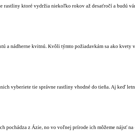
e rastliny ktoré vydržia niekoľko rokov až desaťročí a budú vá
rastú a nádherne kvitnú. Kvôli týmto požiadavkám sa ako kvety
ich vyberiete tie správne rastliny vhodné do tieňa. Aj keď letni
ch pochádza z Ázie, no vo voľnej prírode ich môžeme nájsť na c