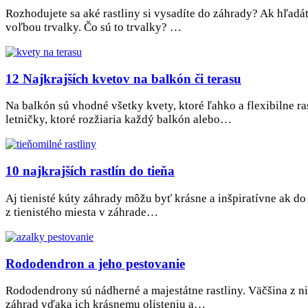
Rozhodujete sa aké rastliny si vysadíte do záhrady? Ak hľadát
voľbou trvalky. Čo sú to trvalky? …
12 Najkrajších kvetov na balkón či terasu
Na balkón sú vhodné všetky kvety, ktoré ľahko a flexibilne 
letničky, ktoré rozžiaria každý balkón alebo…
10 najkrajších rastlín do tieňa
Aj tienisté kúty záhrady môžu byť krásne a inšpiratívne ak do n
z tienistého miesta v záhrade…
Rododendron a jeho pestovanie
Rododendrony sú nádherné a majestátne rastliny. Väčšina z ni
záhrad vďaka ich krásnemu olisteniu a…