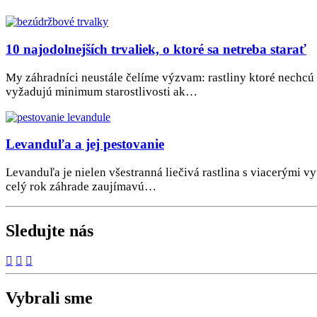
10 najodolnejších trvaliek, o ktoré sa netreba starať
My záhradníci neustále čelíme výzvam: rastliny ktoré nechcú k
vyžadujú minimum starostlivosti ak…
Levanduľa a jej pestovanie
Levanduľa je nielen všestranná liečivá rastlina s viacerými v
celý rok záhrade zaujímavú…
Sledujte nás
Vybrali sme