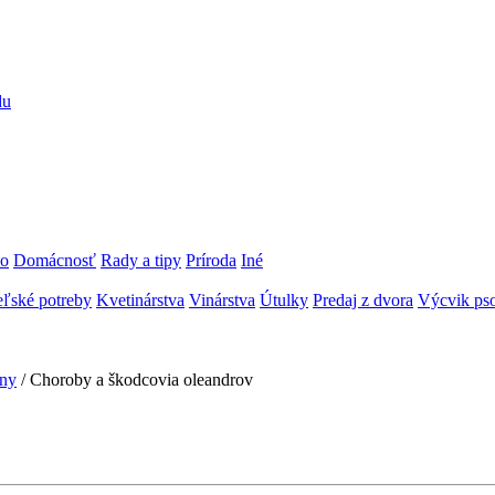
du
vo
Domácnosť
Rady a tipy
Príroda
Iné
ľské potreby
Kvetinárstva
Vinárstva
Útulky
Predaj z dvora
Výcvik pso
iny
/ Choroby a škodcovia oleandrov