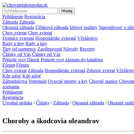
Hľadaj
Prihlásenie
Registrácia
Záhrada
Záhrada
Okrasná záhrada
Úžitková záhrada
Izbové rastliny
Starostlivosť o pô
Chov zvierat
Chov zvierat
Domáce zvieratá
Hospodárske zvieratá
Včelárstvo
Rady a tipy
Rady a tipy
Tipy od partnerov
Zaujímavosti
Návody
Recepty
Články od Vás
Články od Vás
Pridajte svoj článok
Pridajte svoj záznam do katalógu
Fórum
Fórum
Chov zvierat
Záhrada
Hospodárske zvieratá
Zdravie zvierat
Včelárst
Kde nájsť
Kde nájsť
Záhradníctva
Veterinári
Ovocné stromy a kry
Chovné stanice
Chovate
zoznamu
Prihlásenie
Registrácia
Úvodná stránka
/
Články
/
Záhrada
/
Okrasná záhrada
/
Okrasné rastl
Choroby a škodcovia oleandrov