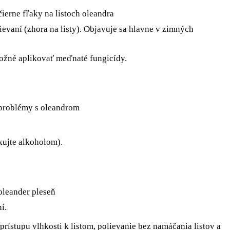
ievaní (zhora na listy). Objavuje sa hlavne v zimných
e možné aplikovať meďnaté fungicídy.
ikujte alkoholom).
í.
rístupu vlhkosti k listom, polievanie bez namáčania listov a