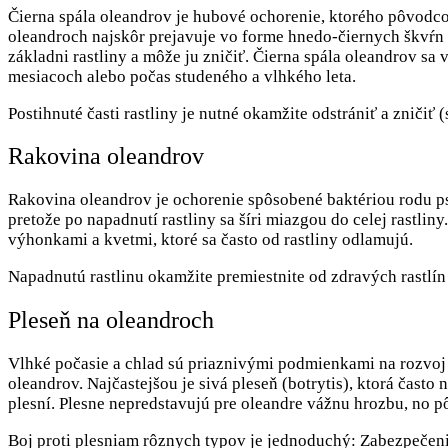
Čierna spála oleandrov je hubové ochorenie, ktorého pôvodco
oleandroch najskôr prejavuje vo forme hnedo-čiernych škvŕn na
základni rastliny a môže ju zničiť. Čierna spála oleandrov sa
mesiacoch alebo počas studeného a vlhkého leta.
Postihnuté časti rastliny je nutné okamžite odstrániť a zniči
Rakovina oleandrov
Rakovina oleandrov je ochorenie spôsobené baktériou rodu p
pretože po napadnutí rastliny sa šíri miazgou do celej rastli
výhonkami a kvetmi, ktoré sa často od rastliny odlamujú.
Napadnutú rastlinu okamžite premiestnite od zdravých rastlín 
Pleseň na oleandroch
Vlhké počasie a chlad sú priaznivými podmienkami na rozvoj r
oleandrov. Najčastejšou je sivá pleseň (botrytis), ktorá čast
plesní. Plesne nepredstavujú pre oleandre vážnu hrozbu, no p
Boj proti plesniam rôznych typov je jednoduchý: Zabezpečenie