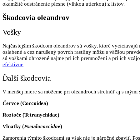
okamžité odstránenie plesne (vlhkou utierkou) z listov.
Škodcovia oleandrov
Vošky
Najčastejším škodcom oleandrov sú vošky, ktoré vyciciavajú ra
oslabené a cez narušený povrch rastliny môžu s väčšou prav
sú voškami ohrozené najme pri ich premnožení a pri ich vzáj
efektivne
Ďalší škodcovia
V menšej miere sa môžeme pri oleandroch stretnúť aj s inými
Červce (Coccoidea)
Roztoče (Tetranychidae)
Vlnatky (
Pseudococcidae
)
Zamorenia týmito škodcami sa však nie je náročné zbaviť. Po