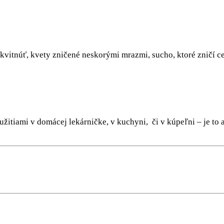
vitnúť, kvety zničené neskorými mrazmi, sucho, ktoré zničí celé
yužitiami v domácej lekárničke, v kuchyni, či v kúpeľni – je t