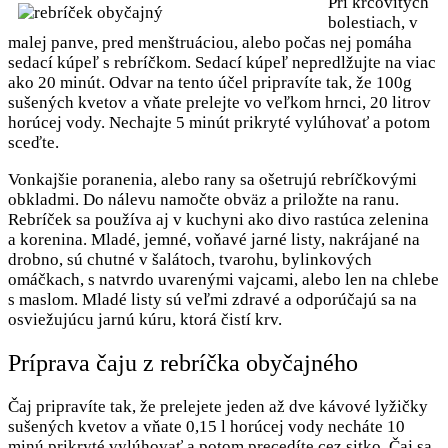
Pri kŕčovitých
bolestiach, v
malej panve, pred menštruáciou, alebo počas nej pomáha
sedací kúpeľ s rebríčkom. Sedací kúpeľ nepredlžujte na viac
ako 20 minút. Odvar na tento účel pripravíte tak, že 100g
sušených kvetov a vňate prelejte vo veľkom hrnci, 20 litrov
horúcej vody. Nechajte 5 minút prikryté vylúhovať a potom
sceďte.
Vonkajšie poranenia, alebo rany sa ošetrujú rebríčkovými
obkladmi. Do nálevu namočte obväz a priložte na ranu.
Rebríček sa používa aj v kuchyni ako divo rastúca zelenina
a korenina. Mladé, jemné, voňavé jarné listy, nakrájané na
drobno, sú chutné v šalátoch, tvarohu, bylinkových
omáčkach, s natvrdo uvarenými vajcami, alebo len na chlebe
s maslom. Mladé listy sú veľmi zdravé a odporúčajú sa na
osviežujúcu jarnú kúru, ktorá čistí krv.
Príprava čaju z rebríčka obyčajného
Čaj pripravíte tak, že prelejete jeden až dve kávové lyžičky
sušených kvetov a vňate 0,15 l horúcej vody necháte 10
minú prikryté vylúhovať a potom precedíte cez sitko. Čaj sa