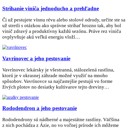
Strihanie viniča jednoducho a prehľadne
Či už pestujete vínnu révu alebo stolové odrody, určite ste sa
už stretli s otázkou ako správne strihať hrozno tak, aby bol
vinič zdravý a produktívny každú sezónu. Práve rez viniča
ovplyvňuje akú veľkú energiu vloží…
Vavrínovec a jeho pestovanie
Vavrínovec lekársky je všestranná, stálozelená rastlina,
ktorú je v okrasnej záhrade možné využiť na mnoho
spôsobov. Vavrínovce sa najčastejšie pestujú vo forme
živých plotov no desiatky kultivarov tejto dreviny…
Rododendron a jeho pestovanie
Rododendrony sú nádherné a majestátne rastliny. Väčšina
z nich pochádza z Ázie, no vo voľnej prírode ich môžeme