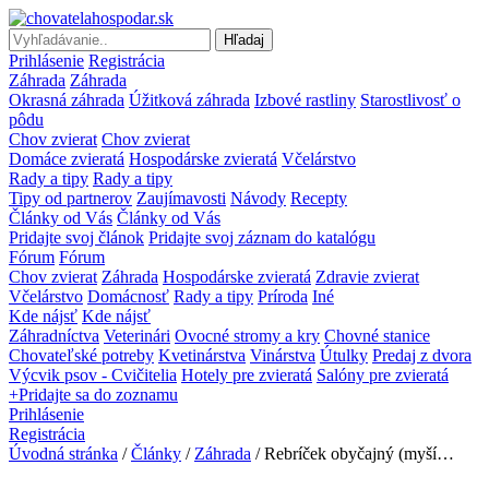
Hľadaj
Prihlásenie
Registrácia
Záhrada
Záhrada
Okrasná záhrada
Úžitková záhrada
Izbové rastliny
Starostlivosť o
pôdu
Chov zvierat
Chov zvierat
Domáce zvieratá
Hospodárske zvieratá
Včelárstvo
Rady a tipy
Rady a tipy
Tipy od partnerov
Zaujímavosti
Návody
Recepty
Články od Vás
Články od Vás
Pridajte svoj článok
Pridajte svoj záznam do katalógu
Fórum
Fórum
Chov zvierat
Záhrada
Hospodárske zvieratá
Zdravie zvierat
Včelárstvo
Domácnosť
Rady a tipy
Príroda
Iné
Kde nájsť
Kde nájsť
Záhradníctva
Veterinári
Ovocné stromy a kry
Chovné stanice
Chovateľské potreby
Kvetinárstva
Vinárstva
Útulky
Predaj z dvora
Výcvik psov - Cvičitelia
Hotely pre zvieratá
Salóny pre zvieratá
+Pridajte sa do zoznamu
Prihlásenie
Registrácia
Úvodná stránka
/
Články
/
Záhrada
/ Rebríček obyčajný (myší…