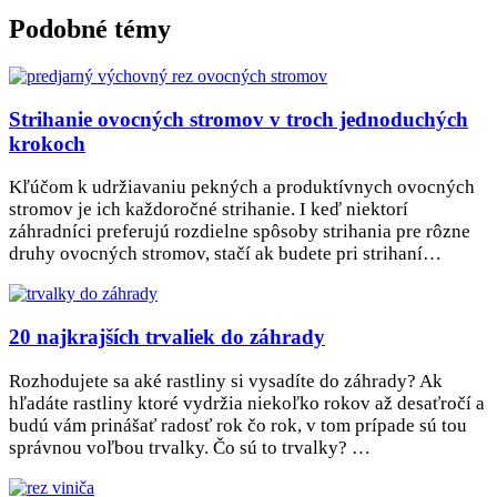
Podobné témy
Strihanie ovocných stromov v troch jednoduchých
krokoch
Kľúčom k udržiavaniu pekných a produktívnych ovocných
stromov je ich každoročné strihanie. I keď niektorí
záhradníci preferujú rozdielne spôsoby strihania pre rôzne
druhy ovocných stromov, stačí ak budete pri strihaní…
20 najkrajších trvaliek do záhrady
Rozhodujete sa aké rastliny si vysadíte do záhrady? Ak
hľadáte rastliny ktoré vydržia niekoľko rokov až desaťročí a
budú vám prinášať radosť rok čo rok, v tom prípade sú tou
správnou voľbou trvalky. Čo sú to trvalky? …