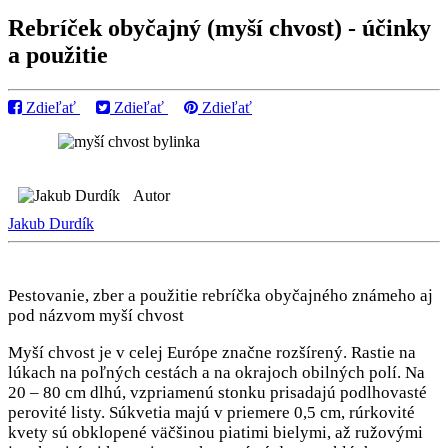
Rebríček obyčajný (myší chvost) - účinky
a použitie
Zdieľať
Zdieľať
Zdieľať
Autor
Jakub Durdík
Pestovanie, zber a použitie rebríčka obyčajného známeho aj
pod názvom myší chvost
Myší chvost je v celej Európe značne rozšírený. Rastie na
lúkach na poľných cestách a na okrajoch obilných polí. Na
20 – 80 cm dlhú, vzpriamenú stonku prisadajú podlhovasté
perovité listy. Súkvetia majú v priemere 0,5 cm, rúrkovité
kvety sú obklopené väčšinou piatimi bielymi, až ružovými