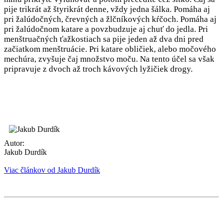
pije trikrát až štyrikrát denne, vždy jedna šálka. Pomáha aj
pri žalúdočných, črevných a žlčníkových kŕčoch. Pomáha aj
pri žalúdočnom katare a povzbudzuje aj chuť do jedla. Pri
menštruačných ťažkostiach sa pije jeden až dva dni pred
začiatkom menštruácie. Pri katare obličiek, alebo močového
mechúra, zvyšuje čaj množstvo moču. Na tento účel sa však
pripravuje z dvoch až troch kávových lyžičiek drogy.
Autor:
Jakub Durdík
Viac článkov od Jakub Durdík