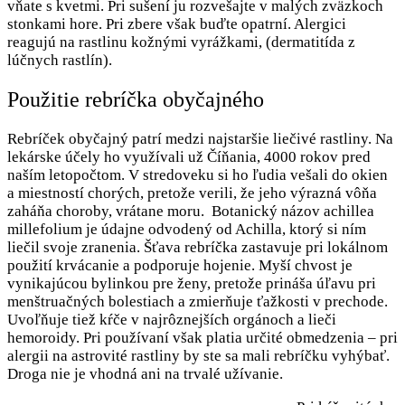
vňate s kvetmi. Pri sušení ju rozvešajte v malých zväzkoch
stonkami hore. Pri zbere však buďte opatrní. Alergici
reagujú na rastlinu kožnými vyrážkami, (dermatitída z
lúčnych rastlín).
Použitie rebríčka obyčajného
Rebríček obyčajný patrí medzi najstaršie liečivé rastliny. Na
lekárske účely ho využívali už Číňania, 4000 rokov pred
naším letopočtom. V stredoveku si ho ľudia vešali do okien
a miestností chorých, pretože verili, že jeho výrazná vôňa
zaháňa choroby, vrátane moru. Botanický názov achillea
millefolium je údajne odvodený od Achilla, ktorý si ním
liečil svoje zranenia. Šťava rebríčka zastavuje pri lokálnom
použití krvácanie a podporuje hojenie. Myší chvost je
vynikajúcou bylinkou pre ženy, pretože prináša úľavu pri
menštruačných bolestiach a zmierňuje ťažkosti v prechode.
Uvoľňuje tiež kŕče v najrôznejších orgánoch a lieči
hemoroidy. Pri používaní však platia určité obmedzenia – pri
alergii na astrovité rastliny by ste sa mali rebríčku vyhýbať.
Droga nie je vhodná ani na trvalé užívanie.