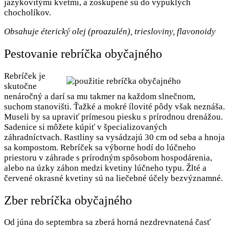
jazykovitými kvetmi, a zoskupené sú do vypuklých
chocholíkov.
Obsahuje éterický olej (proazulén), triesloviny, flavonoidy
Pestovanie rebríčka obyčajného
Rebríček je
skutočne
nenáročný a darí sa mu takmer na každom slnečnom,
suchom stanovišti. Ťažké a mokré ílovité pôdy však neznáša.
Museli by sa upraviť prímesou piesku s prírodnou drenážou.
Sadenice si môžete kúpiť v špecializovaných
záhradníctvach. Rastliny sa vysádzajú 30 cm od seba a hnoja
sa kompostom. Rebríček sa výborne hodí do lúčneho
priestoru v záhrade s prírodným spôsobom hospodárenia,
alebo na úzky záhon medzi kvetiny lúčneho typu. Žlté a
červené okrasné kvetiny sú na liečebné účely bezvýznamné.
Zber rebríčka obyčajného
Od júna do septembra sa zberá horná nezdrevnatená časť