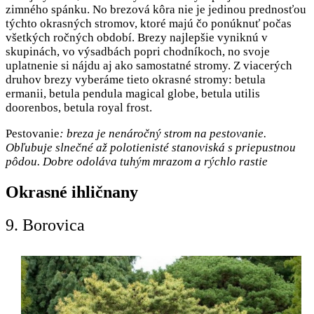
zimného spánku. No brezová kôra nie je jedinou prednosťou
týchto okrasných stromov, ktoré majú čo ponúknuť počas
všetkých ročných období. Brezy najlepšie vyniknú v
skupinách, vo výsadbách popri chodníkoch, no svoje
uplatnenie si nájdu aj ako samostatné stromy. Z viacerých
druhov brezy vyberáme tieto okrasné stromy: betula
ermanii, betula pendula magical globe, betula utilis
doorenbos, betula royal frost.
Pestovanie
: breza je nenáročný strom na pestovanie.
Obľubuje slnečné až polotienisté stanoviská s priepustnou
pôdou. Dobre odoláva tuhým mrazom a rýchlo rastie
Okrasné ihličnany
9. Borovica