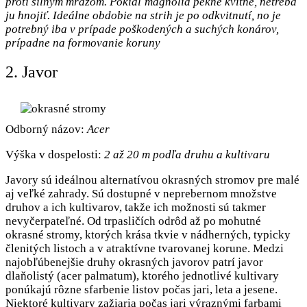
proti silným mrazom. Pokiaľ magnolia pekne kvitne, netreba
ju hnojiť. Ideálne obdobie na strih je po odkvitnutí, no je
potrebný iba v prípade poškodených a suchých konárov,
prípadne na formovanie koruny
2. Javor
Odborný názov:
Acer
Výška v dospelosti:
2 až 20 m podľa druhu a kultivaru
Javory sú ideálnou alternatívou okrasných stromov pre malé
aj veľké zahrady. Sú dostupné v neprebernom množstve
druhov a ich kultivarov, takže ich možnosti sú takmer
nevyčerpateľné. Od trpasličích odrôd až po mohutné
okrasné stromy, ktorých krása tkvie v nádherných, typicky
členitých listoch a v atraktívne tvarovanej korune. Medzi
najobľúbenejšie druhy okrasných javorov patrí javor
dlaňolistý (acer palmatum), ktorého jednotlivé kultivary
ponúkajú rôzne sfarbenie listov počas jari, leta a jesene.
Niektoré kultivary zažiaria počas jari výraznými farbami