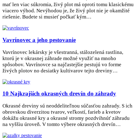
mať len viac súkromia, živý plot má oproti tomu klasickému
viacero výhod. Nevýhodou je, že živý plot nie je okamžité
riešenie. Budete si musieť počkať kým…
Vavrínovec a jeho pestovanie
Vavrínovec lekársky je všestranná, stálozelená rastlina,
ktorú je v okrasnej záhrade možné využiť na mnoho
spôsobov. Vavrínovce sa najčastejšie pestujú vo forme
živých plotov no desiatky kultivarov tejto dreviny…
10 Najkrajších okrasných drevín do záhrady
Okrasné dreviny sú neoddeliteľnou súčasťou zahrady. S ich
obrovskou diverzitou tvarov, veľkostí, farieb a kvetov
dokážu okrasné kry a okrasné stromy pozdvihnúť záhradu
na vyššiu úroveň. V tomto výbere okrasných drevín…