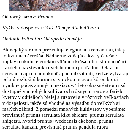
Odborný názov:
Prunus
Výška v dospelosti:
3 až 10 m podľa kultivaru
Obdobie kvitnutia:
Od apríla do mája
Ak nejaký strom reprezentuje eleganciu a romantiku, tak je
to kvitnúca čerešňa. Nádherne voňajúce kvety čerešne
zaplavia okolie éterickou vôňou a krása tohto stromu očarí
každého návštevníka dych berúcim pohľadom. Okrasné
čerešne majú čo ponúknuť aj po odkvitnutí, keďže vytvárajú
peknú rozložitú korunu s typickou tmavou kôrou ktorá
vynikne počas zimných mesiacov. Tieto okrasné stromy sú
dostupné v mnohých kultivaroch rôznych tvarov a farieb
kvetov v odtieňoch bielej a ružovej a v rôznych veľkostiach
v dospelosti, takže sú vhodné na výsadbu do veľkých aj
malých záhrad. Z pomedzi mnohých kultivarov vyberáme:
previsnutá prunus serrulata kiku shidare, prunus serrulata
shigetsu, hybrid prunus ×yedoensis akebono, prunus
serrulata kanzan, previsnutá prunus pendula rubra