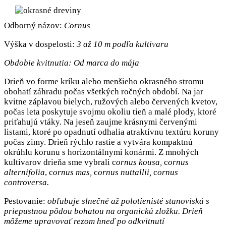
Odborný názov:
Cornus
Výška v dospelosti:
3 až 10 m podľa kultivaru
Obdobie kvitnutia:
Od marca do mája
Drieň vo forme kríku alebo menšieho okrasného stromu
obohatí záhradu počas všetkých ročných období. Na jar
kvitne záplavou bielych, ružových alebo červených kvetov,
počas leta poskytuje svojmu okoliu tieň a malé plody, ktoré
priťahujú vtáky. Na jeseň zaujme krásnymi červenými
listami, ktoré po opadnutí odhalia atraktívnu textúru koruny
počas zimy. Drieň rýchlo rastie a vytvára kompaktnú
okrúhlu korunu s horizontálnymi konármi. Z mnohých
kultivarov drieňa sme vybrali c
ornus kousa,
c
ornus
alternifolia
, c
ornus mas,
c
ornus nuttallii,
c
ornus
controversa.
Pestovanie:
obľubuje slnečné až polotienisté stanoviská s
priepustnou pôdou bohatou na organickú zložku. Drieň
môžeme upravovať rezom hneď po odkvitnutí