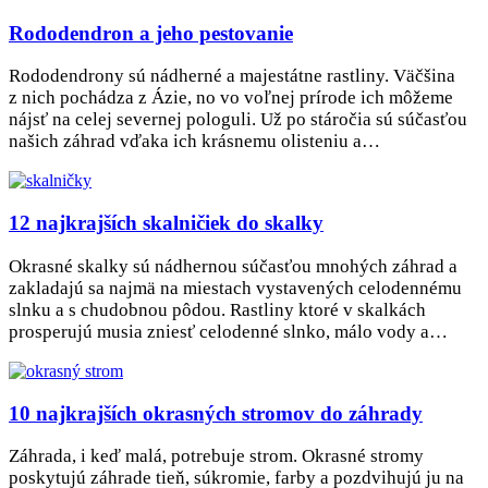
Rododendron a jeho pestovanie
Rododendrony sú nádherné a majestátne rastliny. Väčšina
z nich pochádza z Ázie, no vo voľnej prírode ich môžeme
nájsť na celej severnej pologuli. Už po stáročia sú súčasťou
našich záhrad vďaka ich krásnemu olisteniu a…
12 najkrajších skalničiek do skalky
Okrasné skalky sú nádhernou súčasťou mnohých záhrad a
zakladajú sa najmä na miestach vystavených celodennému
slnku a s chudobnou pôdou. Rastliny ktoré v skalkách
prosperujú musia zniesť celodenné slnko, málo vody a…
10 najkrajších okrasných stromov do záhrady
Záhrada, i keď malá, potrebuje strom. Okrasné stromy
poskytujú záhrade tieň, súkromie, farby a pozdvihujú ju na