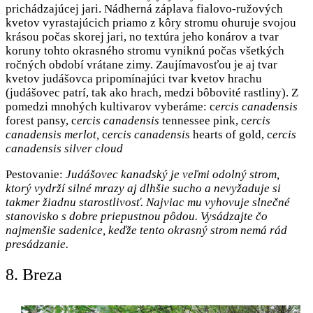
prichádzajúcej jari. Nádherná záplava fialovo-ružových
kvetov vyrastajúcich priamo z kôry stromu ohuruje svojou
krásou počas skorej jari, no textúra jeho konárov a tvar
koruny tohto okrasného stromu vyniknú počas všetkých
ročných období vrátane zimy. Zaujímavosťou je aj tvar
kvetov judášovca pripomínajúci tvar kvetov hrachu
(judášovec patrí, tak ako hrach, medzi bôbovité rastliny). Z
pomedzi mnohých kultivarov vyberáme: c
ercis canadensis
forest pansy, c
ercis canadensis
tennessee pink, c
ercis
canadensis merlot,
c
ercis canadensis
hearts of gold, c
ercis
canadensis silver cloud
Pestovanie:
Judášovec kanadský je veľmi odolný strom,
ktorý vydrží silné mrazy aj dlhšie sucho a nevyžaduje si
takmer žiadnu starostlivosť. Najviac mu vyhovuje slnečné
stanovisko s dobre priepustnou pôdou. Vysádzajte čo
najmenšie sadenice, keďže tento okrasný strom nemá rád
presádzanie.
8. Breza