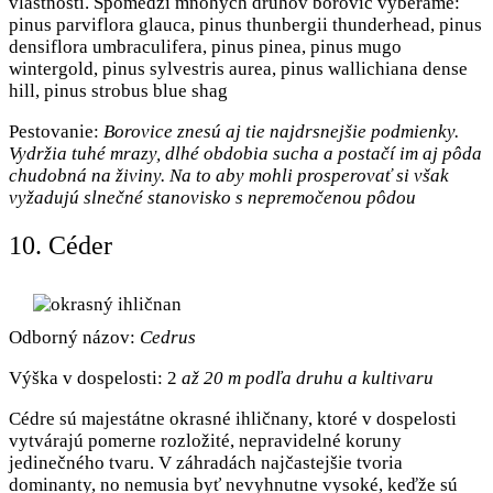
vlastností. Spomedzi mnohých druhov borovíc vyberáme:
pinus parviflora glauca, pinus thunbergii thunderhead, pinus
densiflora umbraculifera, pinus pinea, pinus mugo
wintergold, pinus sylvestris aurea, pinus wallichiana dense
hill, pinus strobus blue shag
Pestovanie:
Borovice znesú aj tie najdrsnejšie podmienky.
Vydržia tuhé mrazy, dlhé obdobia sucha a postačí im aj pôda
chudobná na živiny. Na to aby mohli prosperovať si však
vyžadujú slnečné stanovisko s nepremočenou pôdou
10. Céder
Odborný názov:
Cedrus
Výška v dospelosti: 2
až 20 m podľa druhu a kultivaru
Cédre sú majestátne okrasné ihličnany, ktoré v dospelosti
vytvárajú pomerne rozložité, nepravidelné koruny
jedinečného tvaru. V záhradách najčastejšie tvoria
dominanty, no nemusia byť nevyhnutne vysoké, keďže sú