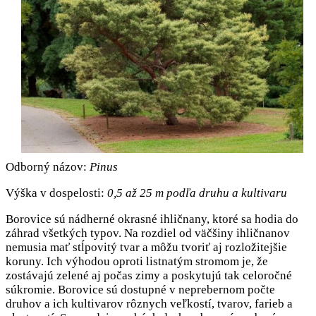
Odborný názov:
Pinus
Výška v dospelosti:
0,5 až 25 m podľa druhu a kultivaru
Borovice sú nádherné okrasné ihličnany, ktoré sa hodia do
záhrad všetkých typov. Na rozdiel od väčšiny ihličnanov
nemusia mať stĺpovitý tvar a môžu tvoriť aj rozložitejšie
koruny. Ich výhodou oproti listnatým stromom je, že
zostávajú zelené aj počas zimy a poskytujú tak celoročné
súkromie. Borovice sú dostupné v neprebernom počte
druhov a ich kultivarov rôznych veľkostí, tvarov, farieb a