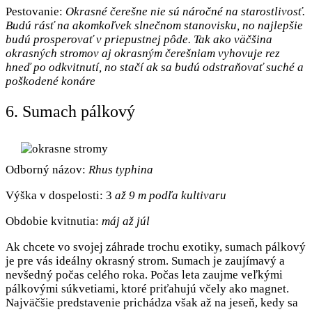
Pestovanie:
Okrasné čerešne nie sú náročné na starostlivosť.
Budú rásť na akomkoľvek slnečnom stanovisku, no najlepšie
budú prosperovať v priepustnej pôde. Tak ako väčšina
okrasných stromov aj okrasným čerešniam vyhovuje rez
hneď po odkvitnutí, no stačí ak sa budú odstraňovať suché a
poškodené konáre
6. Sumach pálkový
Odborný názov:
R
hus typhina
Výška v dospelosti: 3
až 9 m podľa kultivaru
Obdobie kvitnutia:
máj až júl
Ak chcete vo svojej záhrade trochu exotiky, sumach pálkový
je pre vás ideálny okrasný strom. Sumach je zaujímavý a
nevšedný počas celého roka. Počas leta zaujme veľkými
pálkovými súkvetiami, ktoré priťahujú včely ako magnet.
Najväčšie predstavenie prichádza však až na jeseň, kedy sa