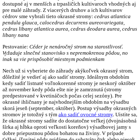
dostupné aj v menších a trpasličích kultivaroch vhodných aj
pre malé záhrady. Z viacerých druhov a ich kultivarov
cédrov sme vybrali tieto okrasné stromy:
cedrus atlantica
pendula glauca, calocedrus decurrens aureovariegata,
cedrus libany atlantica aurea, cedrus deodara aurea, cedrus
libany nana
Pestovanie:
Céder je nenáročný strom na starostlivosť.
Vyžaduje slnečné stanovisko s nepremokrenou pôdou, no
inak sa vie prispôsobiť miestnym podmienkam
Nech už si vyberiete do záhrady akýkoľvek okrasný strom,
dôležité je vedieť aj ako sadiť stromy. Ideálnym obdobím
kedy sadiť listnaté voľnokorenné stromy je neskorý október
až november kedy pôda ešte nie je zamrznutá (stromy
predpestované v kvetináčoch počas celej sezóny). Pre
okrasné ihličnany je najvhodnejším obdobím na výsadbu
skorá jeseň (september, október). Postup výsadby okrasných
stromov je totožný s tým
ako sadiť ovocné stromy
. Uistite sa,
že okrasné stromy sadíte do dostatočne veľkej (dvojnásobná
šírka aj hĺbka oproti veľkosti koreňov) výsadbovej jamy s
dobre priepustnou pôdou bohatou na živiny. V prípade
ťažkej, íľovitej pôdy pridáme do substrátu štrk alebo piesok.