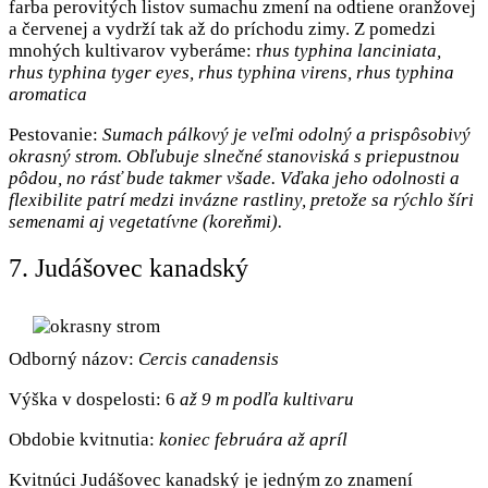
farba perovitých listov sumachu zmení na odtiene oranžovej
a červenej a vydrží tak až do príchodu zimy. Z pomedzi
mnohých kultivarov vyberáme: r
hus typhina lanciniata,
rhus typhina tyger eyes, rhus typhina virens, rhus typhina
aromatica
Pestovanie:
Sumach pálkový je veľmi odolný a prispôsobivý
okrasný strom. Obľubuje slnečné stanoviská s priepustnou
pôdou, no rásť bude takmer všade. Vďaka jeho odolnosti a
flexibilite patrí medzi invázne rastliny, pretože sa rýchlo šíri
semenami aj vegetatívne (koreňmi).
7. Judášovec kanadský
Odborný názov:
Cercis canadensis
Výška v dospelosti: 6
až 9 m podľa kultivaru
Obdobie kvitnutia:
koniec februára až apríl
Kvitnúci Judášovec kanadský je jedným zo znamení