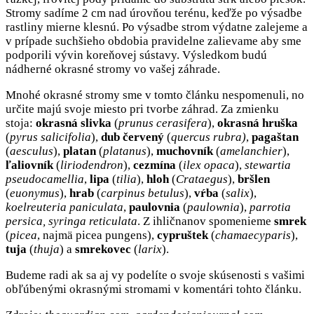
Stromy sadíme 2 cm nad úrovňou terénu, keďže po výsadbe
rastliny mierne klesnú. Po výsadbe strom výdatne zalejeme a
v prípade suchšieho obdobia pravidelne zalievame aby sme
podporili vývin koreňovej sústavy. Výsledkom budú
nádherné okrasné stromy vo vašej záhrade.
Mnohé okrasné stromy sme v tomto článku nespomenuli, no
určite majú svoje miesto pri tvorbe záhrad. Za zmienku
stoja:
okrasná slivka
(
prunus cerasifera
),
okrasná hruška
(
pyrus salicifolia
),
dub červený
(
q
uercus rubra)
,
pagaštan
(
aesculus
),
platan
(
platanus
),
muchovník
(
a
melanchier
),
ľaliovník
(
l
iriodendron
),
cezmína
(
ilex opaca
),
stewartia
pseudocamellia
,
lipa
(
tilia
),
hloh
(
Crataegus
),
bršlen
(
euonymus
),
hrab
(
carpinus betulus
),
vŕba
(
salix
),
koelreuteria paniculata
,
paulovnia
(
paulownia
),
parrotia
persica, syringa reticulata
. Z ihličnanov spomenieme
smrek
(
picea
, najmä picea pungens),
cypruštek
(
chamaecyparis
),
tuja
(
thuja
) a
smrekovec
(
larix
).
Budeme radi ak sa aj vy podelíte o svoje skúsenosti s vašimi
obľúbenými okrasnými stromami v komentári tohto článku.