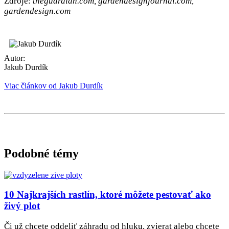
Zdroje:
theguardian.com, gardendesignjournal.com,
gardendesign.com
Autor:
Jakub Durdík
Viac článkov od Jakub Durdík
Podobné témy
10 Najkrajších rastlín, ktoré môžete pestovať ako
živý plot
Či už chcete oddeliť záhradu od hluku, zvierat alebo chcete