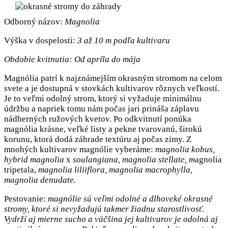
Odborný názov:
Magnolia
Výška v dospelosti:
3 až 10 m podľa kultivaru
Obdobie kvitnutia:
Od apríla do mája
Magnólia patrí k najznámejším okrasným stromom na celom
svete a je dostupná v stovkách kultivarov rôznych veľkostí.
Je to veľmi odolný strom, ktorý si vyžaduje minimálnu
údržbu a napriek tomu nám počas jari prináša záplavu
nádherných ružových kvetov. Po odkvitnutí ponúka
magnólia krásne, veľké listy a pekne tvarovanú, širokú
korunu, ktorá dodá záhrade textúru aj počas zimy. Z
mnohých kultivarov magnólie vyberáme:
magnolia kobus,
hybrid magnolia
x
soulangiana, magnolia stellate, m
agnolia
tripetala,
m
agnolia liliiflora,
m
agnolia macrophylla,
magnolia denudate.
Pestovanie:
magnólie sú veľmi odolné a dlhoveké okrasné
stromy, ktoré si nevyžadujú takmer žiadnu starostlivosť.
Vydrží aj mierne sucho a väčšina jej kultivarov je odolná aj