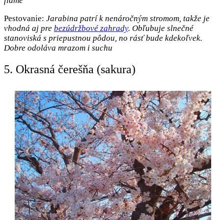
flame
Pestovanie:
Jarabina patrí k nenáročným stromom, takže je
vhodná aj pre
bezúdržbové zahrady
. Obľubuje slnečné
stanoviská s priepustnou pôdou, no rásť bude kdekoľvek.
Dobre odoláva mrazom i suchu
5. Okrasná čerešňa (sakura)