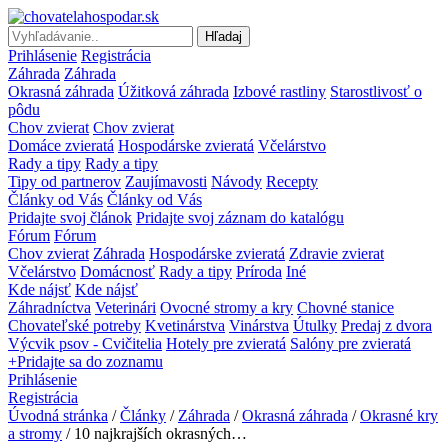
Hľadaj
Prihlásenie
Registrácia
Záhrada
Záhrada
Okrasná záhrada
Úžitková záhrada
Izbové rastliny
Starostlivosť o
pôdu
Chov zvierat
Chov zvierat
Domáce zvieratá
Hospodárske zvieratá
Včelárstvo
Rady a tipy
Rady a tipy
Tipy od partnerov
Zaujímavosti
Návody
Recepty
Články od Vás
Články od Vás
Pridajte svoj článok
Pridajte svoj záznam do katalógu
Fórum
Fórum
Chov zvierat
Záhrada
Hospodárske zvieratá
Zdravie zvierat
Včelárstvo
Domácnosť
Rady a tipy
Príroda
Iné
Kde nájsť
Kde nájsť
Záhradníctva
Veterinári
Ovocné stromy a kry
Chovné stanice
Chovateľské potreby
Kvetinárstva
Vinárstva
Útulky
Predaj z dvora
Výcvik psov - Cvičitelia
Hotely pre zvieratá
Salóny pre zvieratá
+Pridajte sa do zoznamu
Prihlásenie
Registrácia
Úvodná stránka
/
Články
/
Záhrada
/
Okrasná záhrada
/
Okrasné kry
a stromy
/ 10 najkrajších okrasných…