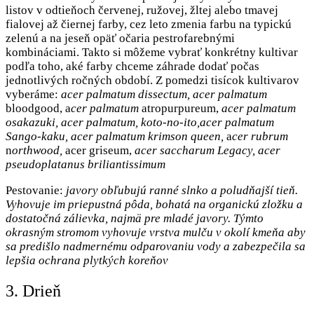
listov v odtieňoch červenej, ružovej, žltej alebo tmavej
fialovej až čiernej farby, cez leto zmenia farbu na typickú
zelenú a na jeseň opäť očaria pestrofarebnými
kombináciami. Takto si môžeme vybrať konkrétny kultivar
podľa toho, aké farby chceme záhrade dodať počas
jednotlivých ročných období. Z pomedzi tisícok kultivarov
vyberáme:
acer palmatum
dissectum, acer palmatum
bloodgood, a
cer palmatum
atropurpureum,
acer palmatum
o
sakazuki, acer palmatum, koto-no-ito,acer palmatum
Sango-kaku, acer palmatum krimson queen,
a
cer rubrum
n
orthwood,
acer griseum,
acer saccharum Legacy, acer
pseudoplatanus briliantissimum
Pestovanie:
javory obľubujú ranné slnko a poludňajší tieň.
Vyhovuje im priepustná pôda, bohatá na organickú zložku a
dostatočná zálievka, najmä pre mladé javory. Týmto
okrasným stromom vyhovuje vrstva mulču v okolí kmeňa aby
sa predišlo nadmernému odparovaniu vody a zabezpečila sa
lepšia ochrana plytkých koreňov
3. Drieň