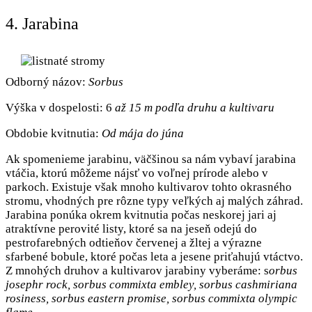
4. Jarabina
Odborný názov:
Sorbus
Výška v dospelosti: 6
až 15 m podľa druhu a kultivaru
Obdobie kvitnutia:
Od mája do júna
Ak spomenieme jarabinu, väčšinou sa nám vybaví jarabina
vtáčia, ktorú môžeme nájsť vo voľnej prírode alebo v
parkoch. Existuje však mnoho kultivarov tohto okrasného
stromu, vhodných pre rôzne typy veľkých aj malých záhrad.
Jarabina ponúka okrem kvitnutia počas neskorej jari aj
atraktívne perovité listy, ktoré sa na jeseň odejú do
pestrofarebných odtieňov červenej a žltej a výrazne
sfarbené bobule, ktoré počas leta a jesene priťahujú vtáctvo.
Z mnohých druhov a kultivarov jarabiny vyberáme: s
orbus
josephr rock, sorbus commixta embley, sorbus cashmiriana
rosiness, sorbus eastern promise, sorbus commixta olympic