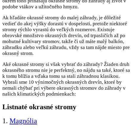
okrem toho prinášajú okrasné stromy do záhrady aj život v
podobe vtákov a užitočného hmyzu.
Ak hľadáte okrasné stromy do malej záhrady, je dôležité
vedieť do akej výšky dorastú v dospelosti, pretože niektoré
stromy rýchlo vyrastú do veľkých rozmerov. Existuje
obrovské množstvo okrasných drevín, od trpasličích až po
mohutné kultivary stromov, takže či už máte malý balkón,
záhradku alebo veľkú záhradu, vždy sa tam nájde miesto pre
okrasný strom.
Aké okrasné stromy si však vybrať do záhrady? Žiaden druh
okrasného stromu nie je perfektný, no nájdu sa také, ktoré sa
k tomu blížia a vďaka tomu sa stali záhradnou klasikou.
Vybrali sme 10 výnimočných okrasných drevín, ktoré by
nemali chýbať pri výbere okrasných stromov do záhrady v
našich klimatických podmienkach:
Listnaté okrasné stromy
1.
Magnólia