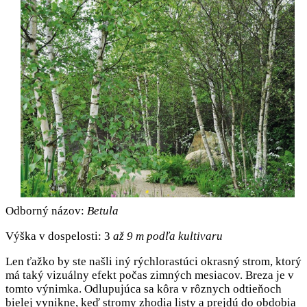
Odborný názov:
Betula
Výška v dospelosti: 3
až 9 m podľa kultivaru
Len ťažko by ste našli iný rýchlorastúci okrasný strom, ktorý
má taký vizuálny efekt počas zimných mesiacov. Breza je v
tomto výnimka. Odlupujúca sa kôra v rôznych odtieňoch
bielej vynikne, keď stromy zhodia listy a prejdú do obdobia