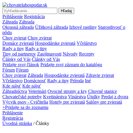
Hľadaj
Prihlásenie
Registrácia
Záhrada
Záhrada
Okrasná záhrada
Úžitková záhrada
Izbové rastliny
Starostlivosť o
pôdu
Chov zvierat
Chov zvierat
Domáce zvieratá
Hospodárske zvieratá
Včelárstvo
Rady a tipy
Rady a tipy
Tipy od partnerov
Zaujímavosti
Návody
Recepty
Články od Vás
Články od Vás
Pridajte svoj článok
Pridajte svoj záznam do katalógu
Fórum
Fórum
Chov zvierat
Záhrada
Hospodárske zvieratá
Zdravie zvierat
Včelárstvo
Domácnosť
Rady a tipy
Príroda
Iné
Kde nájsť
Kde nájsť
Záhradníctva
Veterinári
Ovocné stromy a kry
Chovné stanice
Chovateľské potreby
Kvetinárstva
Vinárstva
Útulky
Predaj z dvora
Výcvik psov - Cvičitelia
Hotely pre zvieratá
Salóny pre zvieratá
+Pridajte sa do zoznamu
Prihlásenie
Registrácia
Úvodná stránka
/
Články