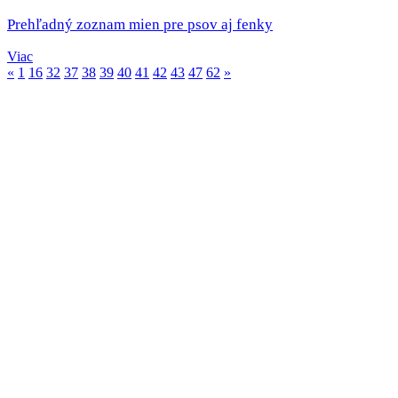
Prehľadný zoznam mien pre psov aj fenky
Viac
«
1
16
32
37
38
39
40
41
42
43
47
62
»