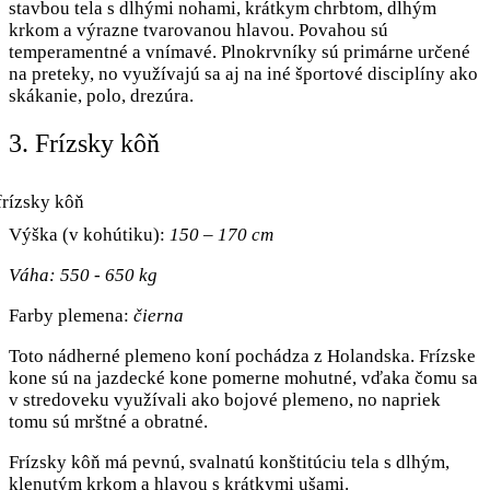
stavbou tela s dlhými nohami, krátkym chrbtom, dlhým
krkom a výrazne tvarovanou hlavou. Povahou sú
temperamentné a vnímavé. Plnokrvníky sú primárne určené
na preteky, no využívajú sa aj na iné športové disciplíny ako
skákanie, polo, drezúra.
3. Frízsky kôň
Výška (v kohútiku):
150 – 170 cm
Váha: 550 - 650 kg
Farby plemena:
čierna
Toto nádherné plemeno koní pochádza z Holandska. Frízske
kone sú na jazdecké kone pomerne mohutné, vďaka čomu sa
v stredoveku využívali ako bojové plemeno, no napriek
tomu sú mrštné a obratné.
Frízsky kôň má pevnú, svalnatú konštitúciu tela s dlhým,
klenutým krkom a hlavou s krátkymi ušami.