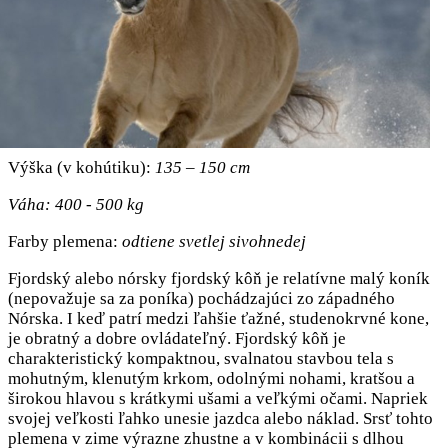
Výška (v kohútiku):
135 – 150 cm
Váha: 400 - 500 kg
Farby plemena:
odtiene svetlej sivohnedej
Fjordský alebo nórsky fjordský kôň je relatívne malý koník
(nepovažuje sa za poníka) pochádzajúci zo západného
Nórska. I keď patrí medzi ľahšie ťažné, studenokrvné kone,
je obratný a dobre ovládateľný. Fjordský kôň je
charakteristický kompaktnou, svalnatou stavbou tela s
mohutným, klenutým krkom, odolnými nohami, kratšou a
širokou hlavou s krátkymi ušami a veľkými očami. Napriek
svojej veľkosti ľahko unesie jazdca alebo náklad. Srsť tohto
plemena v zime výrazne zhustne a v kombinácii s dlhou