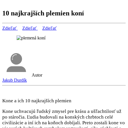
10 najkrajších plemien koní
Zdieľať
Zdieľať
Zdieľať
Autor
Jakub Durdík
Kone a ich 10 najkrajších plemien
Kone uchvacujú ľudský zmysel pre krásu a ušľachtilosť už
po stáročia. Ľudia budovali na konských chrbtoch celé
civilizácie a iní ich na koňoch dobíjali. Preto zostali kone vo