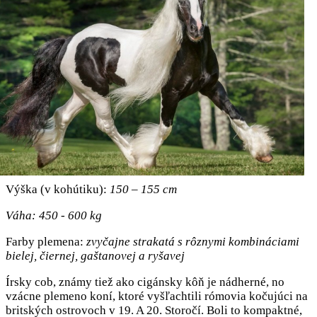
Výška (v kohútiku):
150 – 155 cm
Váha: 450 - 600 kg
Farby plemena:
zvyčajne strakatá s rôznymi kombináciami
bielej, čiernej, gaštanovej a ryšavej
Írsky cob, známy tiež ako cigánsky kôň je nádherné, no
vzácne plemeno koní, ktoré vyšľachtili rómovia kočujúci na
britských ostrovoch v 19. A 20. Storočí. Boli to kompaktné,