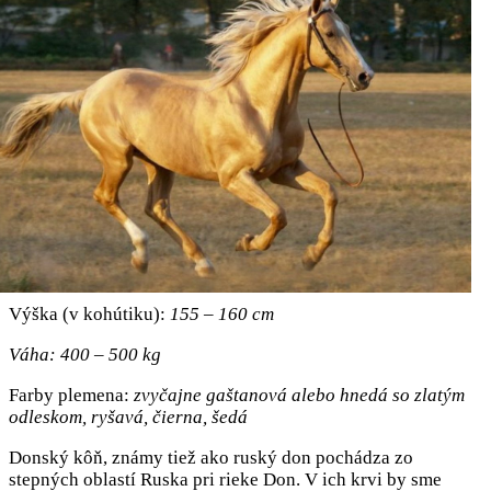
Výška (v kohútiku):
155 – 160 cm
Váha: 400 – 500 kg
Farby plemena:
zvyčajne gaštanová alebo hnedá so zlatým
odleskom, ryšavá, čierna, šedá
Donský kôň, známy tiež ako ruský don pochádza zo
stepných oblastí Ruska pri rieke Don. V ich krvi by sme