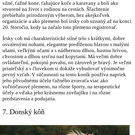
silné, ťažné kone, ťahajúce koče a karavany a boli ako
stvorené na život s rodinou na cestách. Šľachtenie
prebiehalo prirodzeným výberom, bez akejkoľvek
organizácie a ako plemeno bol írsky cob uznaný až na konci
20. Storočia, kedy sa začalo toto plemeno registrovať.
Írsky cob má charakteristické silné telo s krátkymi, dobre
osvalenými nohami, elegantne predĺženou hlavou s malými
ušami, veľkými očami a s nádhernou dlhou, hustou hrivou,
chvostom a dlhou srsťou nad kopytami. Má veľmi dobre
ovládateľnú, pokojnú povahu, no zároveň je hravý. Je veľmi
priateľský a s človekom si dokáže vybudovať výnimočne
pevný vzťah. V súčasnosti sa tento koník používa napriek
jeho pôvodnému účelu ťažného zvieraťa viac ako
voľnočasové plemeno, na rôzne športy, na terapeutické
účely a vďaka jeho krásnemu zovňajšku i na rôzne
predstavenia a podujatia.
7. Donský kôň