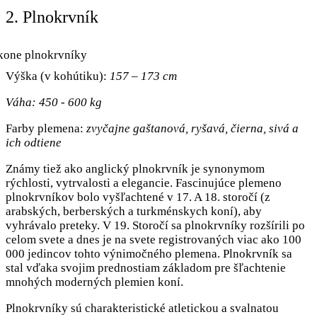
2. Plnokrvník
Výška (v kohútiku):
157 – 173 cm
Váha: 450 - 600 kg
Farby plemena:
zvyčajne gaštanová, ryšavá, čierna, sivá a
ich odtiene
Známy tiež ako anglický plnokrvník je synonymom
rýchlosti, vytrvalosti a elegancie. Fascinujúce plemeno
plnokrvníkov bolo vyšľachtené v 17. A 18. storočí (z
arabských, berberských a turkménskych koní), aby
vyhrávalo preteky. V 19. Storočí sa plnokrvníky rozšírili po
celom svete a dnes je na svete registrovaných viac ako 100
000 jedincov tohto výnimočného plemena. Plnokrvník sa
stal vďaka svojim prednostiam základom pre šľachtenie
mnohých moderných plemien koní.
Plnokrvníky sú charakteristické atletickou a svalnatou