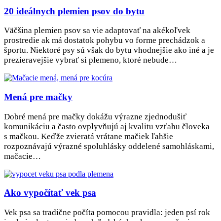
20 ideálnych plemien psov do bytu
Väčšina plemien psov sa vie adaptovať na akékoľvek
prostredie ak má dostatok pohybu vo forme prechádzok a
športu. Niektoré psy sú však do bytu vhodnejšie ako iné a je
prezieravejšie vybrať si plemeno, ktoré nebude…
Mená pre mačky
Dobré mená pre mačky dokážu výrazne zjednodušiť
komunikáciu a často ovplyvňujú aj kvalitu vzťahu človeka
s mačkou. Keďže zvieratá vrátane mačiek ľahšie
rozpoznávajú výrazné spoluhlásky oddelené samohláskami,
mačacie…
Ako vypočítať vek psa
Vek psa sa tradične počíta pomocou pravidla: jeden psí rok