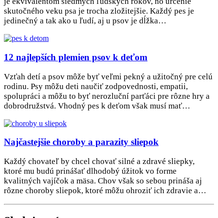
je ekvivalentom siedmych ľudských rokov, no určenie
skutočného veku psa je trocha zložitejšie. Každý pes je
jedinečný a tak ako u ľudí, aj u psov je dĺžka…
12 najlepších plemien psov k deťom
Vzťah detí a psov môže byť veľmi pekný a užitočný pre celú
rodinu. Psy môžu deti naučiť zodpovednosti, empatii,
spolupráci a môžu to byť nerozluční parťáci pre rôzne hry a
dobrodružstvá. Vhodný pes k deťom však musí mať…
Najčastejšie choroby a parazity sliepok
Každý chovateľ by chcel chovať silné a zdravé sliepky,
ktoré mu budú prinášať dlhodobý úžitok vo forme
kvalitných vajíčok a mäsa. Chov však so sebou prináša aj
rôzne choroby sliepok, ktoré môžu ohroziť ich zdravie a…