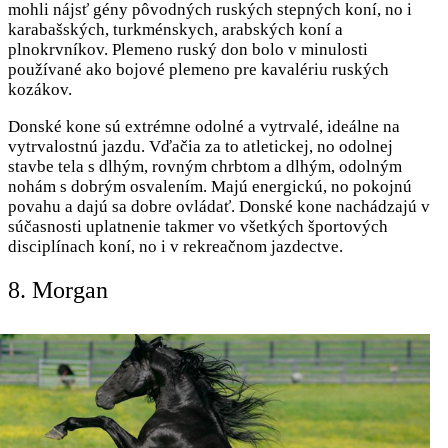
mohli nájsť gény pôvodných ruských stepných koní, no i
karabašských, turkménskych, arabských koní a
plnokrvníkov. Plemeno ruský don bolo v minulosti
používané ako bojové plemeno pre kavalériu ruských
kozákov.
Donské kone sú extrémne odolné a vytrvalé, ideálne na
vytrvalostnú jazdu. Vďačia za to atletickej, no odolnej
stavbe tela s dlhým, rovným chrbtom a dlhým, odolným
nohám s dobrým osvalením. Majú energickú, no pokojnú
povahu a dajú sa dobre ovládať. Donské kone nachádzajú v
súčasnosti uplatnenie takmer vo všetkých športových
disciplínach koní, no i v rekreačnom jazdectve.
8. Morgan