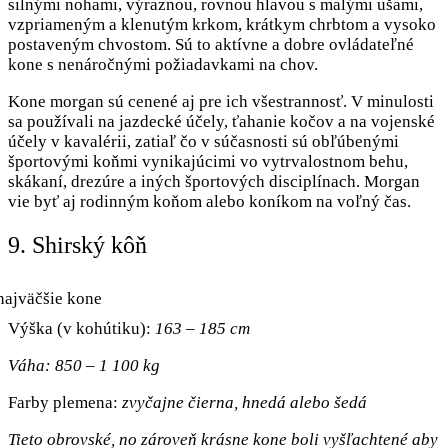
silnými nohami, výraznou, rovnou hlavou s malými ušami,
vzpriameným a klenutým krkom, krátkym chrbtom a vysoko
postaveným chvostom. Sú to aktívne a dobre ovládateľné
kone s nenáročnými požiadavkami na chov.
Kone morgan sú cenené aj pre ich všestrannosť. V minulosti
sa používali na jazdecké účely, ťahanie kočov a na vojenské
účely v kavalérii, zatiaľ čo v súčasnosti sú obľúbenými
športovými koňmi vynikajúcimi vo vytrvalostnom behu,
skákaní, drezúre a iných športových disciplínach. Morgan
vie byť aj rodinným koňom alebo koníkom na voľný čas.
9. Shirský kôň
Výška (v kohútiku):
163 – 185 cm
Váha: 850 – 1 100 kg
Farby plemena:
zvyčajne čierna, hnedá alebo šedá
Tieto obrovské, no zároveň krásne kone boli vyšľachtené aby