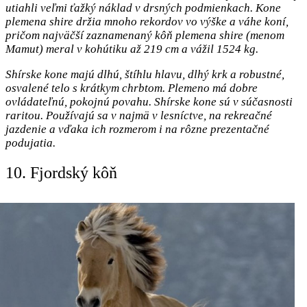
utiahli veľmi ťažký náklad v drsných podmienkach. Kone
plemena shire držia mnoho rekordov vo výške a váhe koní,
pričom najväčší zaznamenaný kôň plemena shire (menom
Mamut) meral v kohútiku až 219 cm a vážil 1524 kg.
Shírske kone majú dlhú, štíhlu hlavu, dlhý krk a robustné,
osvalené telo s krátkym chrbtom. Plemeno má dobre
ovládateľnú, pokojnú povahu. Shírske kone sú v súčasnosti
raritou. Používajú sa v najmä v lesníctve, na rekreačné
jazdenie a vďaka ich rozmerom i na rôzne prezentačné
podujatia.
10. Fjordský kôň