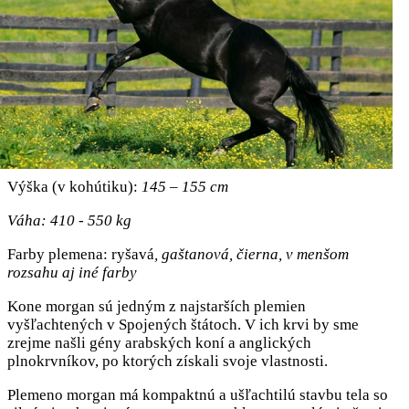
Výška (v kohútiku):
145 – 155 cm
Váha: 410 - 550 kg
Farby plemena: ryšavá
, gaštanová, čierna, v menšom
rozsahu aj iné farby
Kone morgan sú jedným z najstarších plemien
vyšľachtených v Spojených štátoch. V ich krvi by sme
zrejme našli gény arabských koní a anglických
plnokrvníkov, po ktorých získali svoje vlastnosti.
Plemeno morgan má kompaktnú a ušľachtilú stavbu tela so