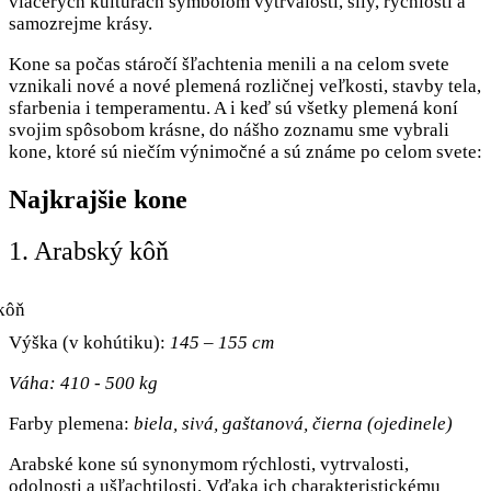
viacerých kultúrach symbolom vytrvalosti, sily, rýchlosti a
samozrejme krásy.
Kone sa počas stáročí šľachtenia menili a na celom svete
vznikali nové a nové plemená rozličnej veľkosti, stavby tela,
sfarbenia i temperamentu. A i keď sú všetky plemená koní
svojim spôsobom krásne, do nášho zoznamu sme vybrali
kone, ktoré sú niečím výnimočné a sú známe po celom svete:
Najkrajšie kone
1. Arabský kôň
Výška (v kohútiku):
145 – 155 cm
Váha: 410 - 500 kg
Farby plemena:
biela, sivá, gaštanová, čierna (ojedinele)
Arabské kone sú synonymom rýchlosti, vytrvalosti,
odolnosti a ušľachtilosti. Vďaka ich charakteristickému