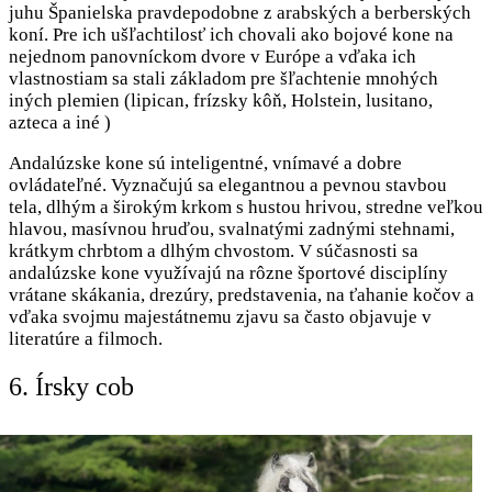
juhu Španielska pravdepodobne z arabských a berberských
koní. Pre ich ušľachtilosť ich chovali ako bojové kone na
nejednom panovníckom dvore v Európe a vďaka ich
vlastnostiam sa stali základom pre šľachtenie mnohých
iných plemien (lipican, frízsky kôň, Holstein, lusitano,
azteca a iné )
Andalúzske kone sú inteligentné, vnímavé a dobre
ovládateľné. Vyznačujú sa elegantnou a pevnou stavbou
tela, dlhým a širokým krkom s hustou hrivou, stredne veľkou
hlavou, masívnou hruďou, svalnatými zadnými stehnami,
krátkym chrbtom a dlhým chvostom. V súčasnosti sa
andalúzske kone využívajú na rôzne športové disciplíny
vrátane skákania, drezúry, predstavenia, na ťahanie kočov a
vďaka svojmu majestátnemu zjavu sa často objavuje v
literatúre a filmoch.
6. Írsky cob