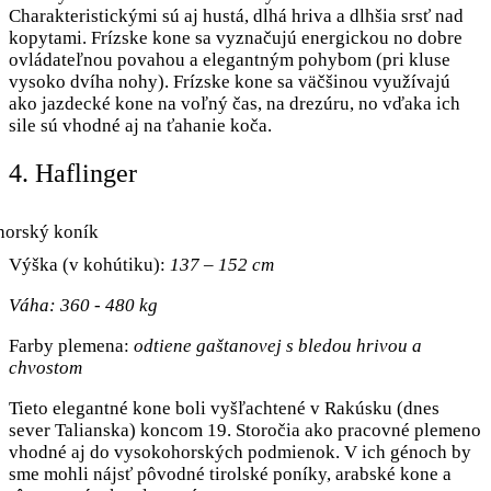
Charakteristickými sú aj hustá, dlhá hriva a dlhšia srsť nad
kopytami. Frízske kone sa vyznačujú energickou no dobre
ovládateľnou povahou a elegantným pohybom (pri kluse
vysoko dvíha nohy). Frízske kone sa väčšinou využívajú
ako jazdecké kone na voľný čas, na drezúru, no vďaka ich
sile sú vhodné aj na ťahanie koča.
4. Haflinger
Výška (v kohútiku):
137 – 152 cm
Váha: 360 - 480 kg
Farby plemena:
odtiene gaštanovej s bledou hrivou a
chvostom
Tieto elegantné kone boli vyšľachtené v Rakúsku (dnes
sever Talianska) koncom 19. Storočia ako pracovné plemeno
vhodné aj do vysokohorských podmienok. V ich génoch by
sme mohli nájsť pôvodné tirolské poníky, arabské kone a