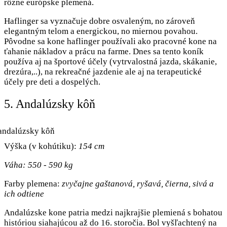
rôzne európske plemená.
Haflinger sa vyznačuje dobre osvaleným, no zároveň
elegantným telom a energickou, no miernou povahou.
Pôvodne sa kone haflinger používali ako pracovné kone na
ťahanie nákladov a prácu na farme. Dnes sa tento koník
používa aj na športové účely (vytrvalostná jazda, skákanie,
drezúra,..), na rekreačné jazdenie ale aj na terapeutické
účely pre deti a dospelých.
5. Andalúzsky kôň
Výška (v kohútiku):
154 cm
Váha: 550 - 590 kg
Farby plemena:
zvyčajne gaštanová, ryšavá, čierna, sivá a
ich odtiene
Andalúzske kone patria medzi najkrajšie plemiená s bohatou
históriou siahajúcou až do 16. storočia. Bol vyšľachtený na