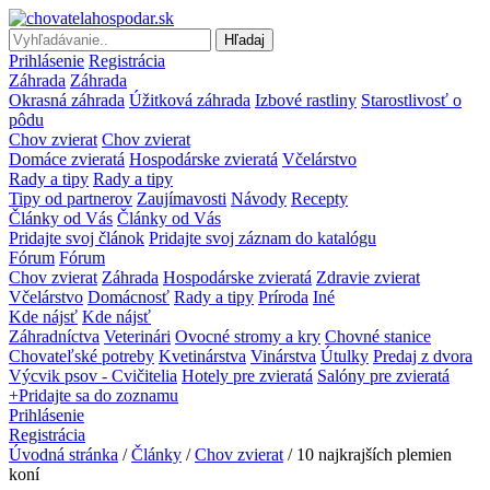
Hľadaj
Prihlásenie
Registrácia
Záhrada
Záhrada
Okrasná záhrada
Úžitková záhrada
Izbové rastliny
Starostlivosť o
pôdu
Chov zvierat
Chov zvierat
Domáce zvieratá
Hospodárske zvieratá
Včelárstvo
Rady a tipy
Rady a tipy
Tipy od partnerov
Zaujímavosti
Návody
Recepty
Články od Vás
Články od Vás
Pridajte svoj článok
Pridajte svoj záznam do katalógu
Fórum
Fórum
Chov zvierat
Záhrada
Hospodárske zvieratá
Zdravie zvierat
Včelárstvo
Domácnosť
Rady a tipy
Príroda
Iné
Kde nájsť
Kde nájsť
Záhradníctva
Veterinári
Ovocné stromy a kry
Chovné stanice
Chovateľské potreby
Kvetinárstva
Vinárstva
Útulky
Predaj z dvora
Výcvik psov - Cvičitelia
Hotely pre zvieratá
Salóny pre zvieratá
+Pridajte sa do zoznamu
Prihlásenie
Registrácia
Úvodná stránka
/
Články
/
Chov zvierat
/ 10 najkrajších plemien
koní