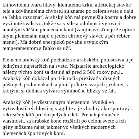
klinovitému tvaru hlavy, klenutému krku, atletickej stavbe
tela a zdvihnutému chvostu sú známe po celom svete a dajú
sa ľahko rozoznať. Arabský kôň má pevnejšiu kostru a dobre
vyvinuté svalstvo, takže sa v sile a odolnosti vyrovná
mnohým väčším plemenám koní (zaujímavosťou je že oproti
iným plemenám majú o jeden chrbtový stavec a pár rebier
menej). Má dobrú energickú povahu s typickým
temperamentom a ľahko sa učí.
Plemeno arabský kôň pochádza z arabského polostrova a je
jedným z najstarších na svete. Najstaršie archeologické
nálezy týchto koní sa datujú až pred 2 500 rokov p.n.l..
Arabský kôň dokázal po tisícročia prežívať v drsných
púštnych podmienkach a plniť príkazy svojich jazdcov, s
ktorými si dodnes vytvára výnimočne blízky vzťah.
Arabský kôň je všestranným plemenom. Vyniká vo
vytrvalosti, rýchlosti aj v agilite a je vhodný ako športový i
rekreačný kôň pre dospelých i deti. Pre ich jedinečné
vlastnosti, sa arabské kone rozšírili po celom svete a ich
gény môžeme nájsť takmer vo všetkých moderných
plemenách športových koní.