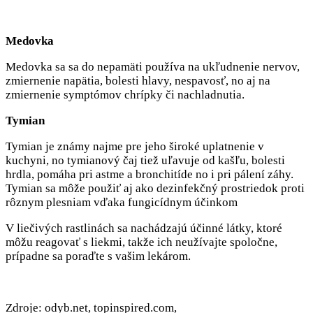
Medovka
Medovka sa sa do nepamäti používa na ukľudnenie nervov,
zmiernenie napätia, bolesti hlavy, nespavosť, no aj na
zmiernenie symptómov chrípky či nachladnutia.
Tymian
Tymian je známy najme pre jeho široké uplatnenie v
kuchyni, no tymianový čaj tiež uľavuje od kašľu, bolesti
hrdla, pomáha pri astme a bronchitíde no i pri pálení záhy.
Tymian sa môže použiť aj ako dezinfekčný prostriedok proti
rôznym plesniam vďaka fungicídnym účinkom
V liečivých rastlinách sa nachádzajú účinné látky, ktoré
môžu reagovať s liekmi, takže ich neužívajte spoločne,
prípadne sa poraďte s vašim lekárom.
Zdroje: odyb.net, topinspired.com,