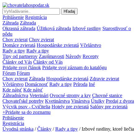
Hľadaj
Prihlásenie
Registrácia
Záhrada
Záhrada
Okrasná záhrada
Úžitková záhrada
Izbové rastliny
Starostlivosť o
pôdu
Chov zvierat
Chov zvierat
Domáce zvieratá
Hospodárske zvieratá
Včelárstvo
Rady a tipy
Rady a tipy
Tipy od partnerov
Zaujímavosti
Návody
Recepty
Články od Vás
Články od Vás
Pridajte svoj článok
Pridajte svoj záznam do katalógu
Fórum
Fórum
Chov zvierat
Záhrada
Hospodárske zvieratá
Zdravie zvierat
Včelárstvo
Domácnosť
Rady a tipy
Príroda
Iné
Kde nájsť
Kde nájsť
Záhradníctva
Veterinári
Ovocné stromy a kry
Chovné stanice
Chovateľské potreby
Kvetinárstva
Vinárstva
Útulky
Predaj z dvora
Výcvik psov - Cvičitelia
Hotely pre zvieratá
Salóny pre zvieratá
+Pridajte sa do zoznamu
Prihlásenie
Registrácia
Úvodná stránka
/
Články
/
Rady a tipy
/ Izbové rastliny, ktoré liečia