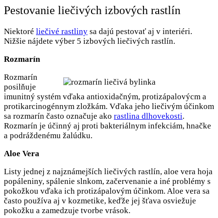
Pestovanie liečivých izbových rastlín
Niektoré
liečivé rastliny
sa dajú pestovať aj v interiéri.
Nižšie nájdete výber 5 izbových liečivých rastlín.
Rozmarín
Rozmarín
posilňuje
imunitný systém vďaka antioxidačným, protizápalovýcm a
protikarcinogénnym zložkám. Vďaka jeho liečivým účinkom
sa rozmarín často označuje ako
rastlina dlhovekosti
.
Rozmarín je účinný aj proti bakteriálnym infekciám, hnačke
a podráždenému žalúdku.
Aloe Vera
Listy jednej z najznámejších liečivých rastlín, aloe vera hoja
popáleniny, spálenie slnkom, začervenanie a iné problémy s
pokožkou vďaka ich protizápalovým účinkom. Aloe vera sa
často používa aj v kozmetike, keďže jej šťava osviežuje
pokožku a zamedzuje tvorbe vrások.