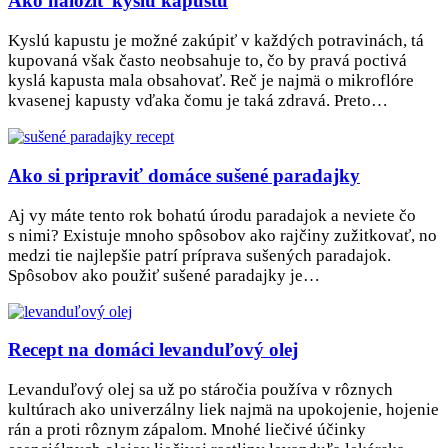
Ako naložiť kyslú kapustu
Kyslú kapustu je možné zakúpiť v každých potravinách, tá
kupovaná však často neobsahuje to, čo by pravá poctivá
kyslá kapusta mala obsahovať. Reč je najmä o mikroflóre
kvasenej kapusty vďaka čomu je taká zdravá. Preto…
Ako si pripraviť domáce sušené paradajky
Aj vy máte tento rok bohatú úrodu paradajok a neviete čo
s nimi? Existuje mnoho spôsobov ako rajčiny zužitkovať, no
medzi tie najlepšie patrí príprava sušených paradajok.
Spôsobov ako použiť sušené paradajky je…
Recept na domáci levanduľový olej
Levanduľový olej sa už po stáročia používa v rôznych
kultúrach ako univerzálny liek najmä na upokojenie, hojenie
rán a proti rôznym zápalom. Mnohé liečivé účinky