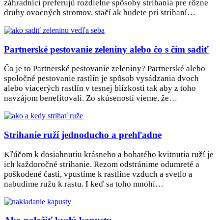
záhradníci preferujú rozdielne spôsoby strihania pre rôzne
druhy ovocných stromov, stačí ak budete pri strihaní…
Partnerské pestovanie zeleniny alebo čo s čím sadiť
Čo je to Partnerské pestovanie zeleniny? Partnerské alebo
spoločné pestovanie rastlín je spôsob vysádzania dvoch
alebo viacerých rastlín v tesnej blízkosti tak aby z toho
navzájom benefitovali. Zo skúseností vieme, že…
Strihanie ruží jednoducho a prehľadne
Kľúčom k dosiahnutiu krásneho a bohatého kvitnutia ruží je
ich každoročné strihanie. Rezom odstránime odumreté a
poškodené časti, vpustíme k rastline vzduch a svetlo a
nabudíme ružu k rastu. I keď sa toho mnohí…