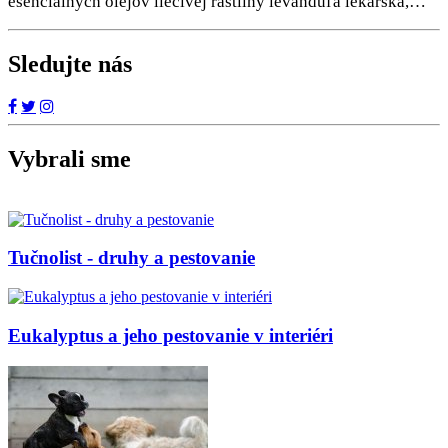
esenciálnych olejov liečivej rastliny levanduľa lekárska,…
Sledujte nás
Vybrali sme
Tučnolist - druhy a pestovanie
Eukalyptus a jeho pestovanie v interiéri