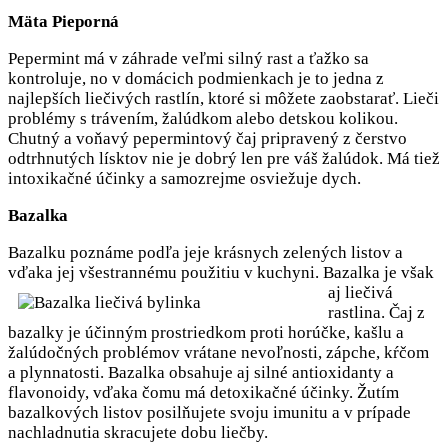
Mäta Pieporná
Pepermint má v záhrade veľmi silný rast a ťažko sa
kontroluje, no v domácich podmienkach je to jedna z
najlepších liečivých rastlín, ktoré si môžete zaobstarať. Lieči
problémy s trávením, žalúdkom alebo detskou kolikou.
Chutný a voňavý pepermintový čaj pripravený z čerstvo
odtrhnutých lísktov nie je dobrý len pre váš žalúdok. Má tiež
intoxikačné účinky a samozrejme osviežuje dych.
Bazalka
Bazalku poznáme podľa jeje krásnych zelených listov a
vďaka jej všestrannému po
užitiu v kuchyni. Bazalka je však
aj liečivá
rastlina. Čaj z
bazalky je účinným prostriedkom proti horúčke, kašlu a
žalúdočných problémov vrátane nevoľnosti, zápche, kŕčom
a plynnatosti. Bazalka obsahuje aj silné antioxidanty a
flavonoidy, vďaka čomu má detoxikačné účinky. Žutím
bazalkových listov posilňujete svoju imunitu a v prípade
nachladnutia skracujete dobu liečby.